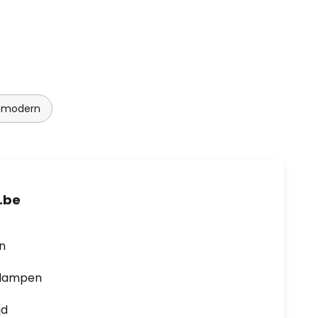
 modern
.be
en
0 lampen
jd