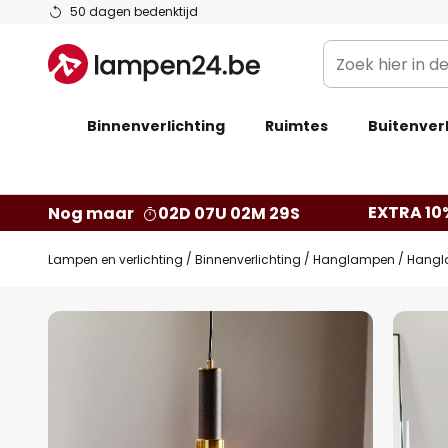
Ga
50 dagen bedenktijd
naar
Zoek
de
hier
inhoud
in
Binnenverlichting
Ruimtes
de
Buitenverl
webwinkel
EXTRA 10
Nog maar
02D 07U 02M 28S
Lampen en verlichting
Binnenverlichting
Hanglampen
Hangla
Ga
naar
het
einde
van
de