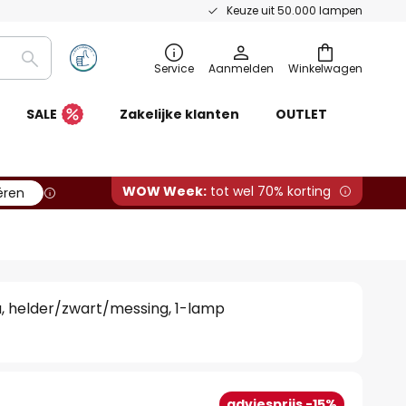
Keuze uit 50.000 lampen
Zoeken
Service
Aanmelden
Winkelwagen
SALE
Zakelijke klanten
OUTLET
WOW Week:
tot wel 70% korting
ëren
, helder/zwart/messing, 1-lamp
adviesprijs -15%