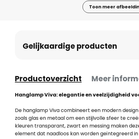
Toon meer afbeeldi
Ga
naar
het
begin
Gelijkaardige producten
van
de
afbeeldingen-
gallerij
Productoverzicht
Meer inform
Hanglamp Viva: elegantie en veelzijdigheid 
De hanglamp Viva combineert een modern design
zoals glas en metaal om een stijlvolle sfeer te cre
kleuren transparant, zwart en messing maken deze 
element dat naadloos kan worden geïntegreerd in