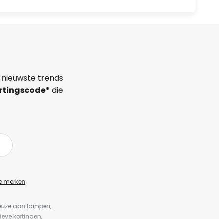
 nieuwste trends
rtingscode*
die
e merken
.
keuze aan lampen,
ieve kortingen,