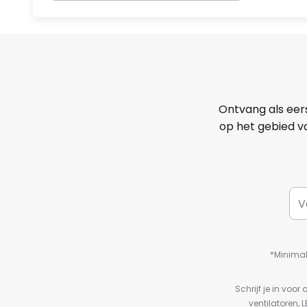
Ontvang als eer
op het gebied va
*Minimal
Schrijf je in vo
ventilatoren, 