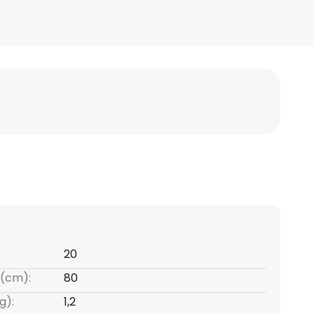
20
(cm):
80
g):
1,2