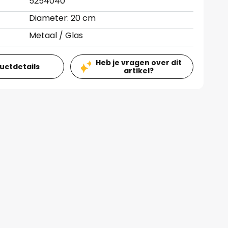
5254040
Diameter: 20 cm
Metaal / Glas
Heb je vragen over dit
ductdetails
artikel?