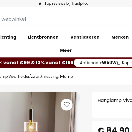
Top reviews bij Trustpilot
ichting
Lichtbronnen
Ventilatoren
Merken
Meer
% vanaf €99 & 13% vanaf €159
Actiecode:
WAUW
Kopi
mp Viva, helder/zwart/messing, 1-lamp
Hanglamp Viva
€ 84,90