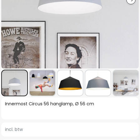
Ga
Innermost Circus 56 hanglamp, Ø 56 cm
naar
het
begin
incl. btw
van