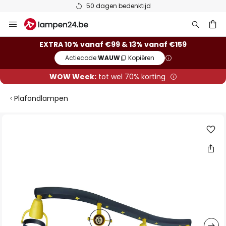
50 dagen bedenktijd
Ga
naar
de
ken
EXTRA 10% vanaf €99 & 13% vanaf €159
inhoud
Actiecode:
WAUW
Kopiëren
WOW Week:
tot wel 70% korting
Plafondlampen
Ga
naar
het
einde
van
de
afbeeldingen-
gallerij