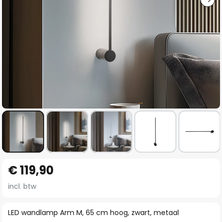
Ga
€ 119,90
naar
het
incl. btw
begin
van
LED wandlamp Arm M, 65 cm hoog, zwart, metaal