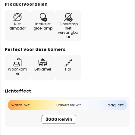
Productvoordelen
Niet
Inclusief
Gloeilamp
dimbaar
gloeilamp
niet
vervangba
ar
Perfect voor deze kamers
Woonkam
Eetkamer
Hal
er
Lichteffect
warm-wit
universeel wit
daglicht
3000 Kelvin