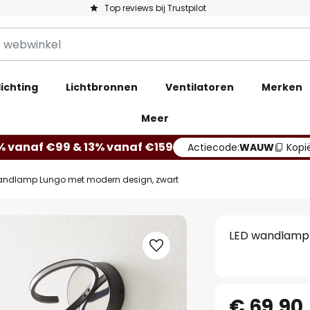
Top reviews bij Trustpilot
ichting
Lichtbronnen
Ventilatoren
Merken
Meer
% vanaf €99 & 13% vanaf €159
Actiecode:
WAUW
Kopi
andlamp Lungo met modern design, zwart
LED wandlamp 
€ 69,90