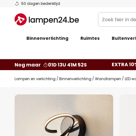
Ga
50 dagen bedenktijd
naar
Zoek
de
hier
inhoud
in
Binnenverlichting
Ruimtes
de
Buitenverl
webwinkel
EXTRA 10
Nog maar
01D 13U 41M 51S
Lampen en verlichting
Binnenverlichting
Wandlampen
LED w
Ga
naar
het
einde
van
de