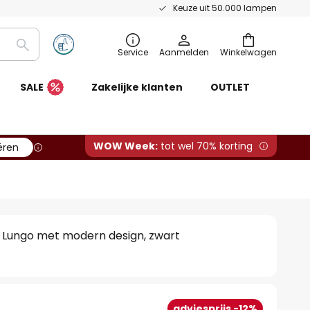
Keuze uit 50.000 lampen
Zoeken
Service
Aanmelden
Winkelwagen
SALE
Zakelijke klanten
OUTLET
WOW Week:
tot wel 70% korting
ëren
Lungo met modern design, zwart
adviesprijs -12%