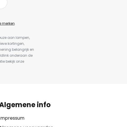
e merken
.
keuze aan lampen,
ieve kortingen,
ening belangrijk en
ldlink onderaan de
tie bekijk onze
Algemene info
Impressum