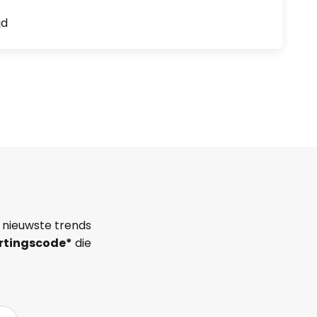
jd
 nieuwste trends
rtingscode*
die