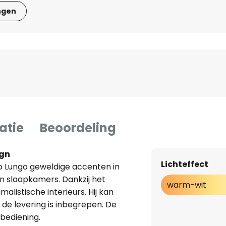
ngen
atie
Beoordeling
ign
Lichteffect
mp Lungo geweldige accenten in
en slaapkamers. Dankzij het
warm-wit
alistische interieurs. Hij kan
de levering is inbegrepen. De
bediening.