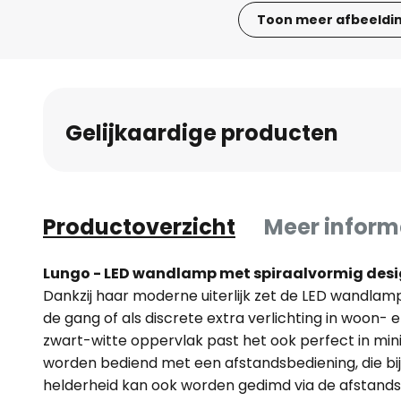
Toon meer afbeeldi
Ga
naar
het
begin
Gelijkaardige producten
van
de
afbeeldingen-
gallerij
Productoverzicht
Meer inform
Lungo - LED wandlamp met spiraalvormig des
Dankzij haar moderne uiterlijk zet de LED wandla
de gang of als discrete extra verlichting in woon- 
zwart-witte oppervlak past het ook perfect in minim
worden bediend met een afstandsbediening, die bij 
helderheid kan ook worden gedimd via de afstands