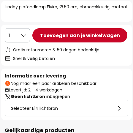
van
Lindby plafondlamp Elviro, Ø 50 cm, chroomkleurig, metaal
de
afbeeldingen-
gallerij
Toevoegen aan je winkelwagen
1
Gratis retourneren & 50 dagen bedenktijd
Snel & veilig betalen
Informatie over levering
Nog maar een paar artikelen beschikbaar
Levertijd: 2 - 4 werkdagen
Geen lichtbron
inbegrepen
Selecteer E14 lichtbron
Gelijkaardige producten