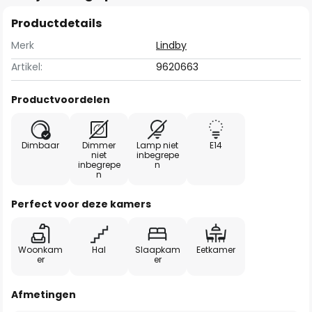
Productdetails
Merk
Lindby
Artikel:
9620663
Productvoordelen
Dimbaar
Dimmer
Lamp niet
E14
niet
inbegrepe
inbegrepe
n
n
Perfect voor deze kamers
Woonkam
Hal
Slaapkam
Eetkamer
er
er
Afmetingen