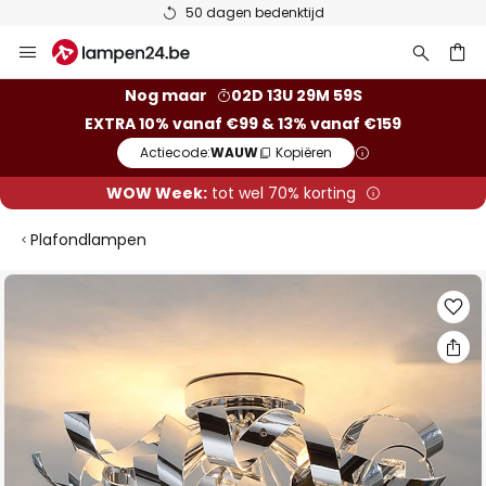
50 dagen bedenktijd
Ga
naar
de
ken
Nog maar
02D 13U 29M 58S
inhoud
EXTRA 10% vanaf €99 & 13% vanaf €159
Actiecode:
WAUW
Kopiëren
WOW Week:
tot wel 70% korting
Plafondlampen
Ga
naar
het
einde
van
de
afbeeldingen-
gallerij