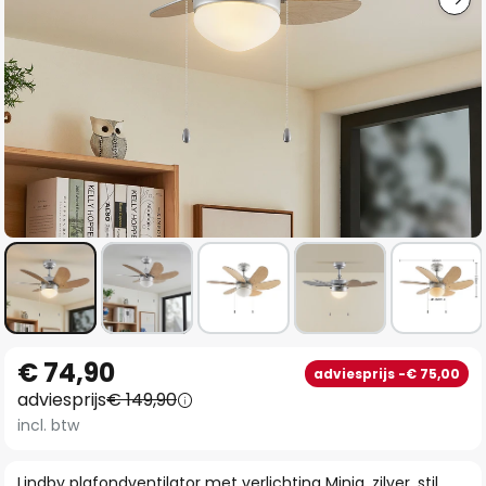
Ga
€ 74,90
adviesprijs -€ 75,00
naar
adviesprijs
€ 149,90
het
incl. btw
begin
van
Lindby plafondventilator met verlichting Minja, zilver, stil,