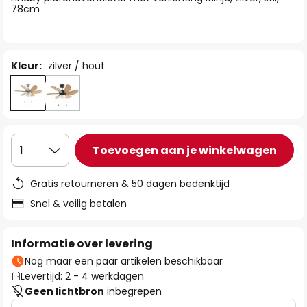
de
78cm
afbeeldingen-
gallerij
Kleur:
zilver / hout
Toevoegen aan je winkelwagen
1
Gratis retourneren & 50 dagen bedenktijd
Snel & veilig betalen
Informatie over levering
Nog maar een paar artikelen beschikbaar
Levertijd: 2 - 4 werkdagen
Geen lichtbron
inbegrepen