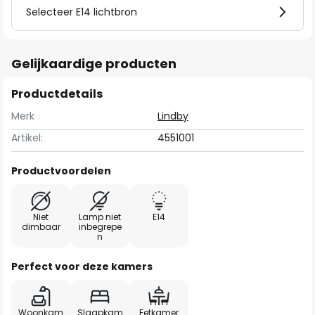
Selecteer E14 lichtbron
Gelijkaardige producten
Productdetails
Merk
Lindby
Artikel:
4551001
Productvoordelen
Niet
Lamp niet
E14
dimbaar
inbegrepe
n
Perfect voor deze kamers
Woonkam
Slaapkam
Eetkamer