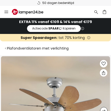
50 dagen bedenktijd
Ga
naar
de
ken
EXTRA 11% vanaf €109 & 14% vanaf €179
inhoud
Actiecode:
SPAAR
Kopiëren
Super Spaardagen:
tot 70% korting
Plafondventilatoren met verlichting
Ga
naar
het
einde
van
de
afbeeldingen-
gallerij