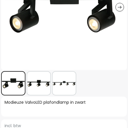
Ga
Modieuze ValvoLED plafondlamp in zwart
naar
het
begin
incl. btw