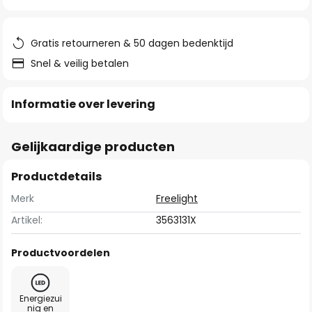
van
de
afbeeldingen-
Gratis retourneren & 50 dagen bedenktijd
gallerij
Snel & veilig betalen
Informatie over levering
Gelijkaardige producten
Productdetails
Merk
Freelight
Artikel:
3563131X
Productvoordelen
Energiezui
nig en