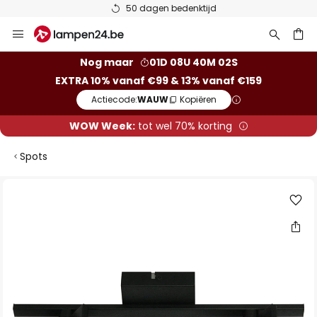
50 dagen bedenktijd
Ga
naar
de
ken
Nog maar
01D 08U 40M 02S
inhoud
EXTRA 10% vanaf €99 & 13% vanaf €159
Actiecode:
WAUW
Kopiëren
WOW Week:
tot wel 70% korting
Spots
Ga
naar
het
einde
van
de
afbeeldingen-
gallerij