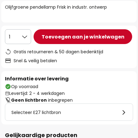
van
Olijfgroene pendellamp Frisk in industr. ontwerp
de
afbeeldingen-
gallerij
Toevoegen aan je winkelwagen
1
Gratis retourneren & 50 dagen bedenktijd
Snel & veilig betalen
Informatie over levering
Op voorraad
Levertijd: 2 - 4 werkdagen
Geen lichtbron
inbegrepen
Selecteer E27 lichtbron
Gelijkaardige producten