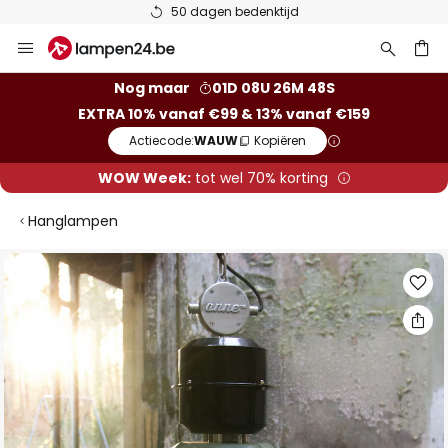
50 dagen bedenktijd
Ga
naar
de
ken
Nog maar
01D 08U 26M 47S
inhoud
EXTRA 10% vanaf €99 & 13% vanaf €159
Actiecode:
WAUW
Kopiëren
WOW Week:
tot wel 70% korting
Hanglampen
Ga
naar
het
einde
van
de
afbeeldingen-
gallerij