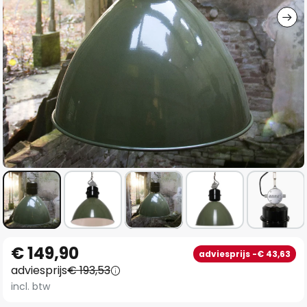
Ga
€ 149,90
adviesprijs -€ 43,63
naar
adviesprijs
€ 193,53
het
incl. btw
begin