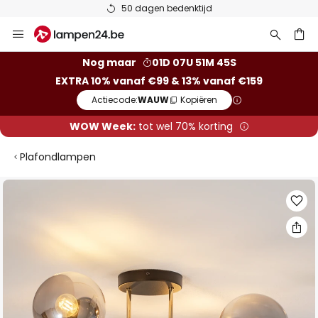
50 dagen bedenktijd
Ga
naar
de
ken
Nog maar
01D 07U 51M 44S
inhoud
EXTRA 10% vanaf €99 & 13% vanaf €159
Actiecode:
WAUW
Kopiëren
WOW Week:
tot wel 70% korting
Plafondlampen
Ga
naar
het
einde
van
de
afbeeldingen-
gallerij