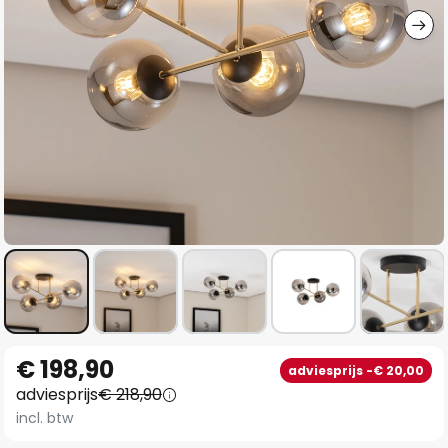
Ga
€ 198,90
adviesprijs -€ 20,00
naar
adviesprijs
€ 218,90
het
incl. btw
begin