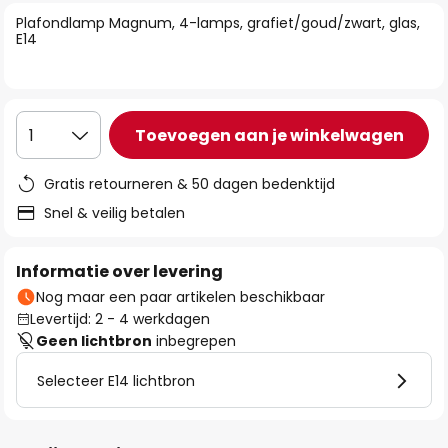
van
Plafondlamp Magnum, 4-lamps, grafiet/goud/zwart, glas,
de
E14
afbeeldingen-
gallerij
Toevoegen aan je winkelwagen
1
Gratis retourneren & 50 dagen bedenktijd
Snel & veilig betalen
Informatie over levering
Nog maar een paar artikelen beschikbaar
Levertijd: 2 - 4 werkdagen
Geen lichtbron
inbegrepen
Selecteer E14 lichtbron