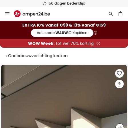
50 dagen bedenktijd
Ga
naar
de
ken
EXTRA 10% vanaf €99 & 13% vanaf €159
inhoud
Actiecode:
WAUW
Kopiëren
WOW Week:
tot wel 70% korting
Onderbouwverlichting keuken
Ga
naar
het
einde
van
de
afbeeldingen-
gallerij