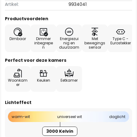
Artikel:
9934041
Productvoordelen
Dimbaar
Dimmer
Energiezui
Met
Type C -
inbegrepe
nig en
bewegings
Eurostekker
n
duurzaam
sensor
Perfect voor deze kamers
Woonkam
Keuken
Eetkamer
er
Lichteffect
warm-wit
universeel wit
daglicht
3000 Kelvin