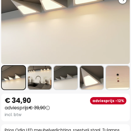
Ga
€ 34,90
adviesprijs -12%
naar
adviesprijs
€ 39,90
het
incl. btw
begin
van
Prios Odia LED meubelverlichting, roestvrij staal, 3-lamps.