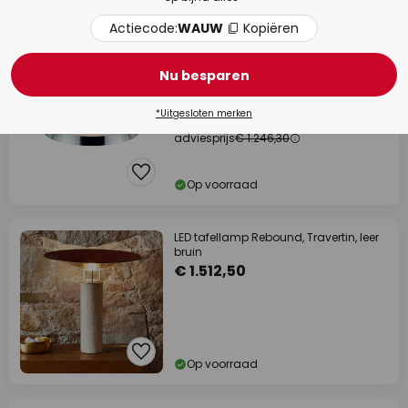
Op voorraad
Actiecode:
WAUW
Kopiëren
adviesprijs -€ 186,40
Nu besparen
LED plafondlamp Boop! Ø54cm
zwart/blauw-grijs
*Uitgesloten merken
€ 1.059,90
adviesprijs
€ 1.246,30
Op voorraad
LED tafellamp Rebound, Travertin, leer
bruin
€ 1.512,50
Op voorraad