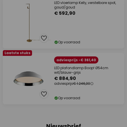
LED vloerlamp Kelly, verstelbare spot,
goud/goud
€ 592,90
Op voorraad
Laatste stuks
adviesprijs -€ 361,40
LED plafondlamp Boop! Ø54cm
wit/blauw-grijs
€ 884,90
adviesprijs
€ 1.246,30
Op voorraad
Nieuwsbrief