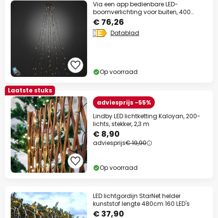
Via een app bedienbare LED-
boomverlichting voor buiten, 400
lampjes
€ 76,26
Datablad
Op voorraad
Laatste stuks
adviesprijs -55%
Lindby LED lichtketting Kaloyan, 200-
lichts, stekker, 2,3 m
€ 8,90
adviesprijs
€ 19,90
Op voorraad
LED lichtgordijn StarNet helder
kunststof lengte 480cm 160 LED's
€ 37,90