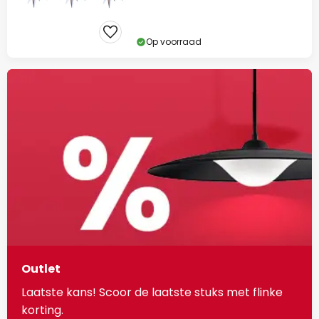
Op voorraad
Outlet
Laatste kans! Scoor de laatste stuks met flinke
korting.