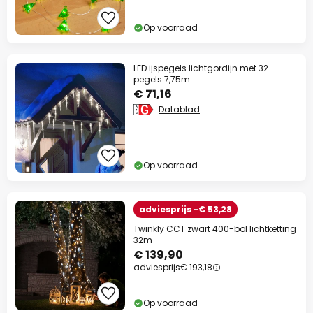
Op voorraad
LED ijspegels lichtgordijn met 32
pegels 7,75m
€ 71,16
Datablad
Op voorraad
adviesprijs -€ 53,28
Twinkly CCT zwart 400-bol lichtketting
32m
€ 139,90
adviesprijs
€ 193,18
Op voorraad