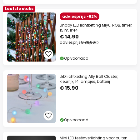
Laatste stuks
adviesprijs -62%
Lindby LED lichtketting Miyu, RGB, timer,
15 m, IP44
€ 14,90
adviesprijs
€ 39,90
Op voorraad
LED lichtketting Ally Ball Cluster,
kleurrijk, 14 lampjes, batterij
€ 15,90
Op voorraad
Mini LED feeënverlichting voor buiten