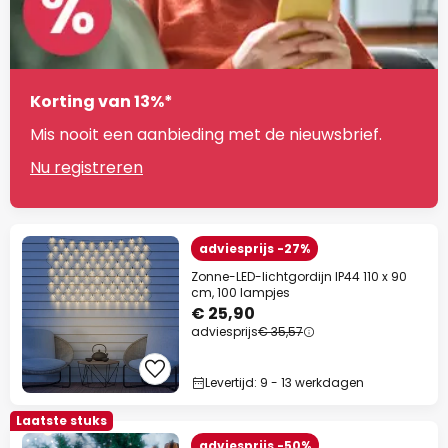
Korting van 13%*
Mis nooit een aanbieding met de nieuwsbrief.
Nu registreren
adviesprijs -27%
Zonne-LED-lichtgordijn IP44 110 x 90
cm, 100 lampjes
€ 25,90
adviesprijs
€ 35,57
Levertijd: 9 - 13 werkdagen
Laatste stuks
adviesprijs -50%