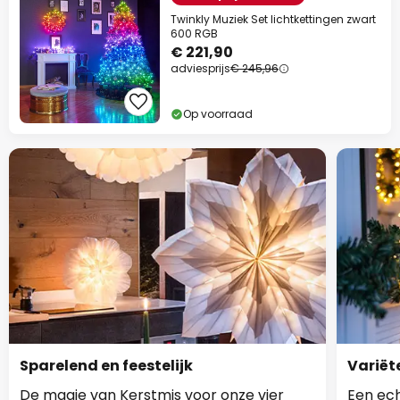
Twinkly Muziek Set lichtkettingen zwart
600 RGB
€ 221,90
adviesprijs
€ 245,96
Op voorraad
Sparelend en feestelijk
Variët
De magie van Kerstmis voor onze vier
Een ech