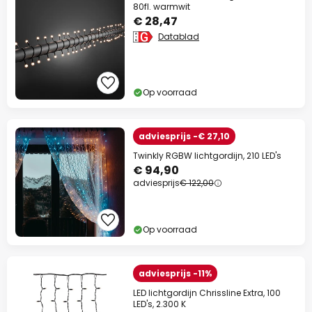
80fl. warmwit
€ 28,47
Datablad
Op voorraad
adviesprijs -€ 27,10
Twinkly RGBW lichtgordijn, 210 LED's
€ 94,90
adviesprijs
€ 122,00
Op voorraad
adviesprijs -11%
LED lichtgordijn Chrissline Extra, 100
LED's, 2.300 K