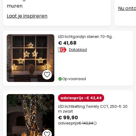
muren
Nu ont
Laat je inspireren
LED lichtgordijn sterren 70-flg.
€ 41,68
Datablad
Op voorraad
adviesprijs -€ 42,44
LED lichtketting Twinkly CCT, 250-fl. 20
m zwart
€ 99,90
adviesprijs
€ 142,34