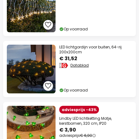
Op voorraad
LED lichtgordijn voor buiten, 64-rij
200x200cm
€ 31,52
Datablad
Op voorraad
adviesprijs -43%
Lindby LED lichtketting Motje,
kerstbomen, 320 cm, IP20
€ 3,90
adviesprijs
€ 6,90