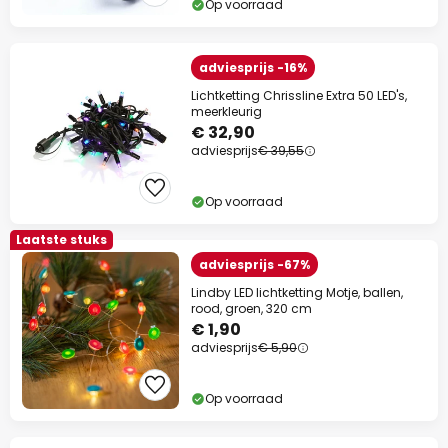
Op voorraad
adviesprijs -16%
Lichtketting Chrissline Extra 50 LED's,
meerkleurig
€ 32,90
adviesprijs
€ 39,55
Op voorraad
Laatste stuks
adviesprijs -67%
Lindby LED lichtketting Motje, ballen,
rood, groen, 320 cm
€ 1,90
adviesprijs
€ 5,90
Op voorraad