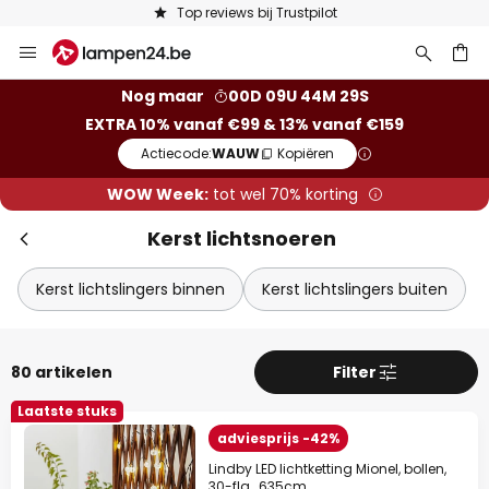
Keuze uit 50.000 lampen
Ga
naar
de
ken
Nog maar
00D 09U 44M 28S
inhoud
EXTRA 10% vanaf €99 & 13% vanaf €159
Actiecode:
WAUW
Kopiëren
WOW Week:
tot wel 70% korting
Kerst lichtsnoeren
Kerst lichtslingers binnen
Kerst lichtslingers buiten
80 artikelen
Filter
Laatste stuks
adviesprijs -42%
Lindby LED lichtketting Mionel, bollen,
30-flg., 635cm