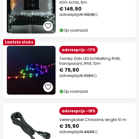
400-lichts, 6m
€ 146,90
adviesprijs
€ 193,18
Op voorraad
Laatste stuks
adviesprijs -17%
Twinkly Dots LED lichtketting RGB,
transparant, IP44, 10m
€ 75,90
adviesprijs
€ 91,50
Op voorraad
adviesprijs -19%
Verlengkabel Chrissline, lengte 10 m
€ 35,90
adviesprijs
€ 44,63