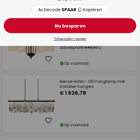
Op voorraad
Actiecode:
SPAAR
Kopiëren
adviesprijs -€ 35,00
Nu besparen
ANNO 1900, stijlvolle 6-lichts
plafondlamp
*Uitgesloten merken
€ 609,90
adviesprijs
€ 644,90
Op voorraad
Menzel Anteo - LED hanglamp met
kristallen hangers
€ 1.626,78
Op voorraad