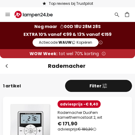
Top reviews bij Trustpilot
Ga
naar
de
ken
Nog maar
00D 18U 28M 28S
inhoud
EXTRA 10% vanaf €99 & 13% vanaf €159
Actiecode:
WAUW
Kopiëren
WOW Week:
tot wel 70% korting
Rademacher
1 artikel
Filter
adviesprijs -€ 8,40
Rademacher DuoFern
kamerthermostaat 2, wit
€ 171,90
adviesprijs
€ 180,30