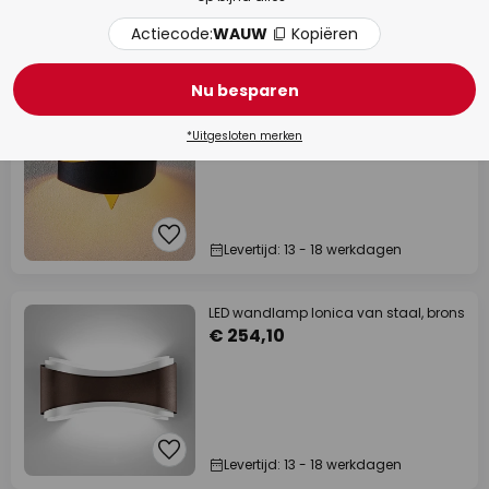
Actiecode:
WAUW
Kopiëren
Levertijd: 13 - 18 werkdagen
Nu besparen
Zwart-gouden design-wandlamp
Scudo
€ 243,93
*Uitgesloten merken
Levertijd: 13 - 18 werkdagen
LED wandlamp Ionica van staal, brons
€ 254,10
Levertijd: 13 - 18 werkdagen