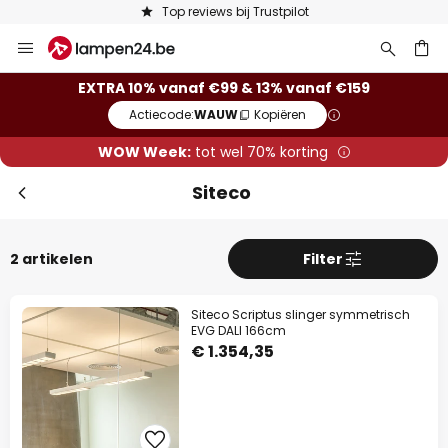
Top reviews bij Trustpilot
Ga
naar
de
ken
EXTRA 10% vanaf €99 & 13% vanaf €159
inhoud
Actiecode:
WAUW
Kopiëren
WOW Week:
tot wel 70% korting
Siteco
2 artikelen
Filter
Siteco Scriptus slinger symmetrisch
EVG DALI 166cm
€ 1.354,35