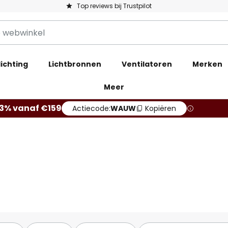
Top reviews bij Trustpilot
ichting
Lichtbronnen
Ventilatoren
Merken
Meer
13% vanaf €159
Actiecode:
WAUW
Kopiëren