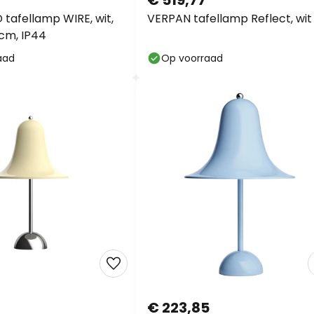
€ 519,77
 tafellamp WIRE, wit,
VERPAN tafellamp Reflect, wit
cm, IP44
aad
Op voorraad
€ 223,85