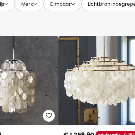
ijs
Merk
Dimbaar
Lichtbron inbegrep
8
€ 1.259,90
adviesprijs -€ 252