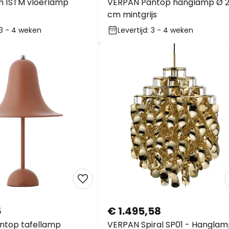
n 1STM vloerlamp
VERPAN Pantop hanglamp Ø 
cm mintgrijs
: 3 - 4 weken
Levertijd: 3 - 4 weken
5
€ 1.495,58
ntop tafellamp
VERPAN Spiral SP01 - Hanglam