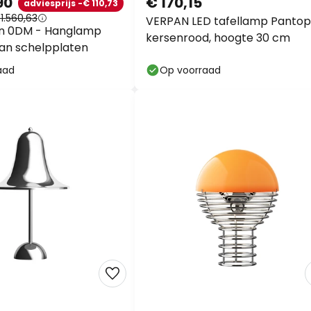
90
€ 170,15
adviesprijs -€ 110,73
1.560,63
VERPAN LED tafellamp Pantop
n 0DM - Hanglamp
kersenrood, hoogte 30 cm
an schelpplaten
aad
Op voorraad