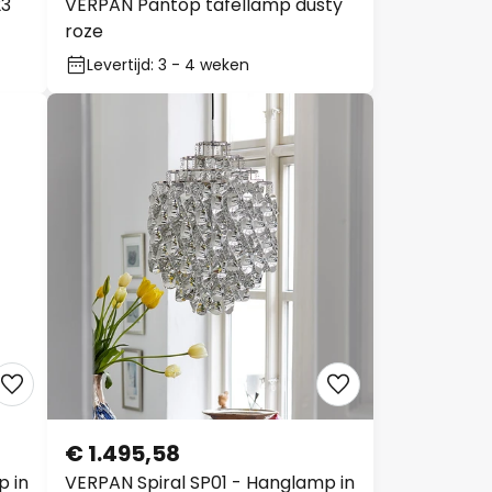
23
VERPAN Pantop tafellamp dusty
roze
Levertijd: 3 - 4 weken
€ 1.495,58
p in
VERPAN Spiral SP01 - Hanglamp in