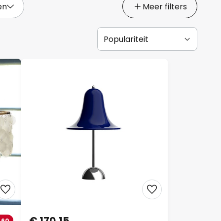
en
Meer filters
€ 170,15
,60