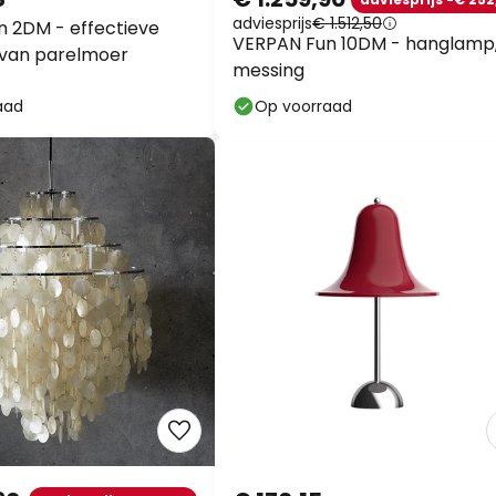
adviesprijs
€ 1.512,50
 2DM - effectieve
VERPAN Fun 10DM - hanglamp
van parelmoer
messing
aad
Op voorraad