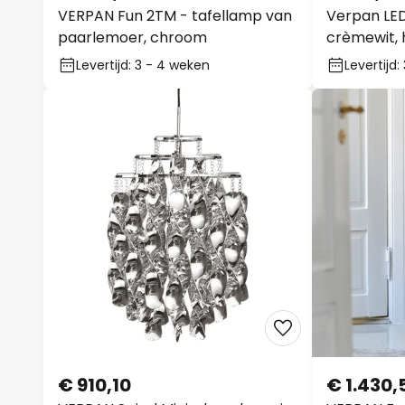
VERPAN Fun 2TM - tafellamp van
Verpan LED
paarlemoer, chroom
crèmewit,
Levertijd: 3 - 4 weken
Levertijd
€ 910,10
€ 1.430,