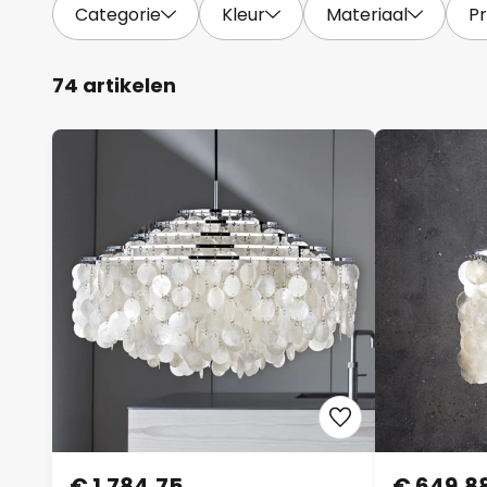
Categorie
Kleur
Materiaal
Pr
74 artikelen
€ 1.784,75
€ 649,8