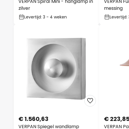
VERPAN Spiral Mini - hanglamp in
VERPAN Fu
zilver
messing
Levertijd: 3 - 4 weken
Levertijd
€ 1.560,63
€ 223,8
VERPAN Spiegel wandlamp
VERPAN Pa