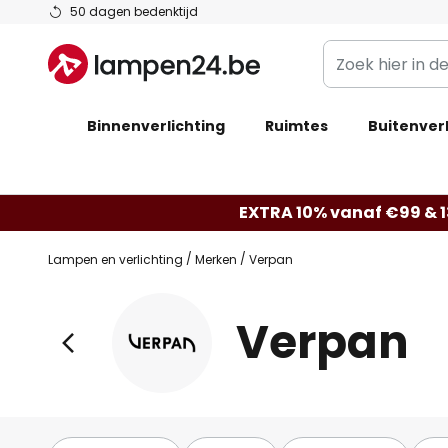
Ga
50 dagen bedenktijd
naar
Zoek
de
hier
inhoud
in
Binnenverlichting
Ruimtes
de
Buitenverl
webwinkel
EXTRA 10% vanaf €99 & 
Lampen en verlichting
Merken
Verpan
Verpan