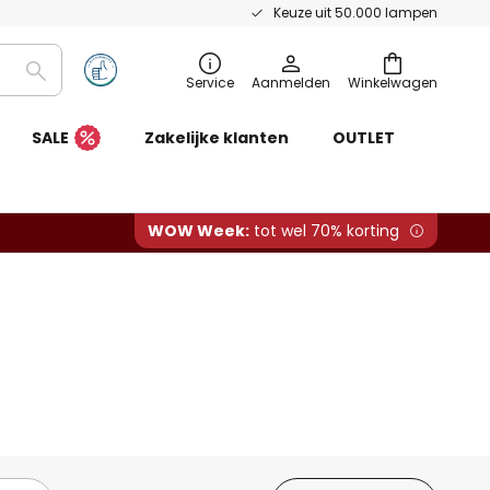
Keuze uit 50.000 lampen
Zoeken
Service
Aanmelden
Winkelwagen
SALE
Zakelijke klanten
OUTLET
WOW Week:
tot wel 70% korting