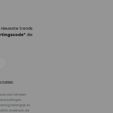
 nieuwste trends
rtingscode*
die
e merken
.
keuze aan lampen,
ieve kortingen,
ening belangrijk en
ldlink onderaan de