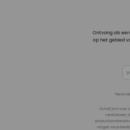
Ontvang als eer
op het gebied va
*Minimal
Schrijf je in vo
ventilatoren, 
productaanbeveling
vragen we je feed