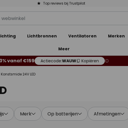
Top reviews bij Trustpilot
ichting
Lichtbronnen
Ventilatoren
Merken
Meer
13% vanaf €159
Actiecode:
WAUW
Kopiëren
Konstsmide 24V LED
ED
ijs
Merk
Op batterijen
Afmetingen