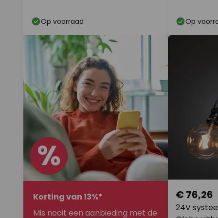
Op voorraad
Op voorr
€ 76,26
Korting van 13%*
24V systee
Mis nooit een aanbieding met de