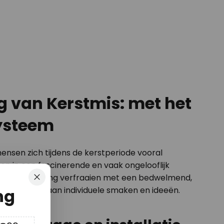
ng van Kerstmis: met het
systeem
mensen zich tijdens de kerstperiode vooral
ren in een fascinerende en vaak ongelooflijk
n uw eigen woning verfraaien met een bedwelmend,
Sluiten
n aangepast aan individuele smaken en ideeën.
ng