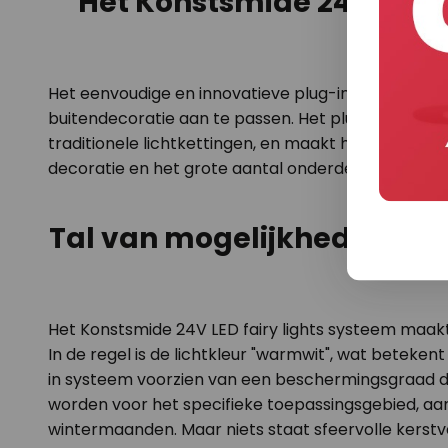
Het Konstsmide 24V LED f
Het eenvoudige en innovatieve plug-in systeem va
buitendecoratie aan te passen. Het plug-in systee
traditionele lichtkettingen, en maakt het leggen va
decoratie en het grote aantal onderdelen gebruike
Tal van mogelijkheden voor
Het Konstsmide 24V LED fairy lights systeem maakt
In de regel is de lichtkleur "warmwit", wat beteken
in systeem voorzien van een beschermingsgraad di
worden voor het specifieke toepassingsgebied, a
wintermaanden. Maar niets staat sfeervolle kerstve