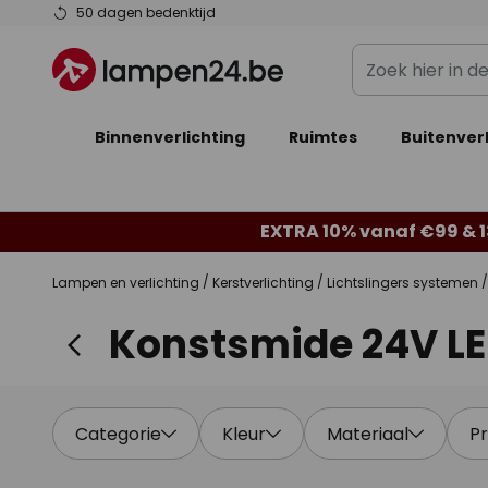
Ga
50 dagen bedenktijd
naar
Zoek
de
hier
inhoud
in
Binnenverlichting
Ruimtes
de
Buitenverl
webwinkel
EXTRA 10% vanaf €99 & 
Lampen en verlichting
Kerstverlichting
Lichtslingers systemen
Konstsmide 24V L
Categorie
Kleur
Materiaal
Pr