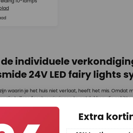
reiding 10-lamps
blad
aad
or de individuele verkondigi
mide 24V LED fairy lights 
jn waarin je het huis niet verlaat, heeft het mis. Omdat 
 zijn talloze feestversieringen te ontdekken, die schitte
ngsysteem Konstsmide 24V kunt u de gevel en objecten i
allatie en eenvoudige uitbreidbaarheid perfect kan worde
Extra korti