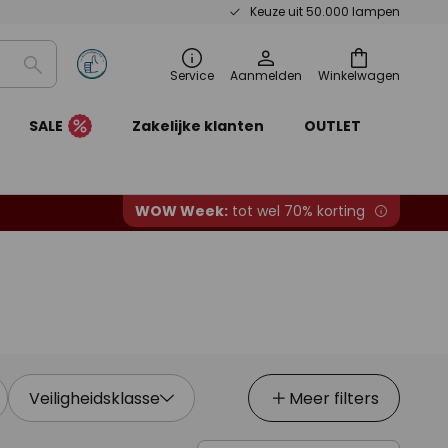
Keuze uit 50.000 lampen
Zoeken
Service
Aanmelden
Winkelwagen
SALE
Zakelijke klanten
OUTLET
WOW Week:
tot wel 70% korting
Veiligheidsklasse
Meer filters