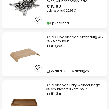
zwart/wit, handbeschilderd
€ 15,90
adviesprijs
€ 22,95
Op voorraad
AYTM Curva dienblad, eikenkleurig, 41 x
25 x 5 cm, hout
€ 49,82
Levertijd: 6 - 10 werkdagen
AYTM dienblad Unity, walnoot, lengte
35 cm, breedte 35 cm, hout
€ 81,34