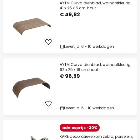
AYTM Curva dienblad, walnootkleurig,
Extra korting
41 x 25 x 5 cm, hout
€ 49,82
10% korting
vanaf €99
13% korting
vanaf €159
op bijna alles*
Levertijd: 6 - 10 werkdagen
Actiecode:
WAUW
Kopiëren
AYTM Curva dienblad, walnootkleurig,
62 x 25 x 16 cm, hout
Nu besparen
€ 96,59
*Uitgesloten merken
Levertijd: 6 - 10 werkdagen
adviesprijs -30%
KARE decoratieve kom zebra, porselein,