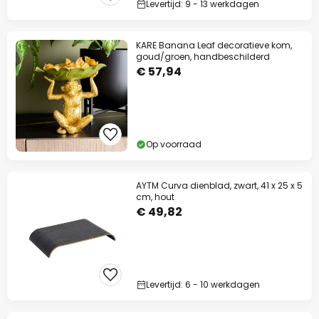
Levertijd: 9 - 13 werkdagen
KARE Banana Leaf decoratieve kom,
goud/groen, handbeschilderd
€ 57,94
Slui
Op voorraad
AYTM Curva dienblad, zwart, 41 x 25 x 5
cm, hout
€ 49,82
Levertijd: 6 - 10 werkdagen