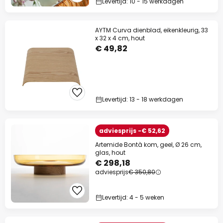
Levertijd: 10 - 15 werkdagen
AYTM Curva dienblad, eikenkleurig, 33
x 32 x 4 cm, hout
€ 49,82
Levertijd: 13 - 18 werkdagen
adviesprijs -€ 52,62
Artemide Bontà kom, geel, Ø 26 cm,
glas, hout
€ 298,18
adviesprijs
€ 350,80
Levertijd: 4 - 5 weken