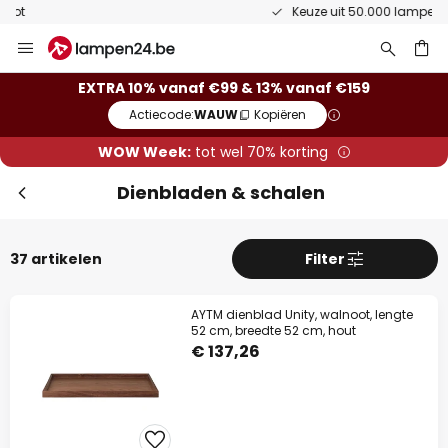
Keuze uit 50.000 lampen
Ga
naar
de
ken
EXTRA 10% vanaf €99 & 13% vanaf €159
inhoud
Actiecode:
WAUW
Kopiëren
WOW Week:
tot wel 70% korting
Dienbladen & schalen
37 artikelen
Filter
AYTM dienblad Unity, walnoot, lengte
52 cm, breedte 52 cm, hout
€ 137,26