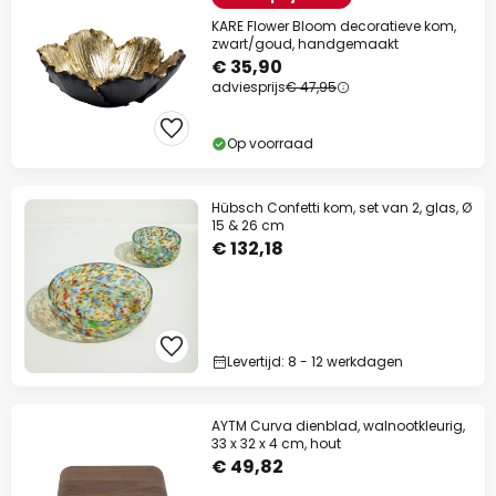
KARE Flower Bloom decoratieve kom,
zwart/goud, handgemaakt
€ 35,90
adviesprijs
€ 47,95
Op voorraad
Hübsch Confetti kom, set van 2, glas, Ø
15 & 26 cm
€ 132,18
Levertijd: 8 - 12 werkdagen
AYTM Curva dienblad, walnootkleurig,
33 x 32 x 4 cm, hout
€ 49,82