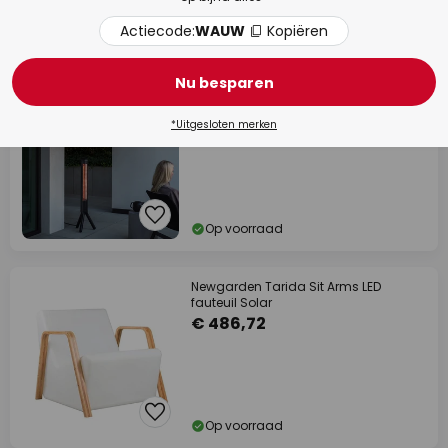
Actiecode:
WAUW
Kopiëren
Op voorraad
Nu besparen
Eva Solo Heat Up staande
terrasverwarmer
€ 508,35
*Uitgesloten merken
Op voorraad
Newgarden Tarida Sit Arms LED
fauteuil Solar
€ 486,72
Op voorraad