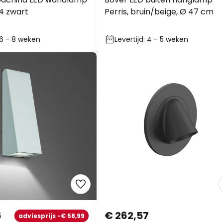
4 zwart
Perris, bruin/beige, Ø 47 cm
: 6 - 8 weken
Levertijd: 4 - 5 weken
6
€ 262,57
adviesprijs -€ 58,99