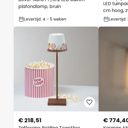
LED tuinpad
plafondlamp, bruin
cm hoog, z
Levertijd: 4 - 5 weken
Levertijd
€ 218,51
€ 774,4
Zafferano Poldina Together
Karman Ab