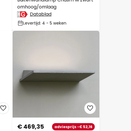
omhoog/omlaag
Datablad
Levertijd: 4 - 5 weken
€ 469,35
adviesprijs -€ 52,16