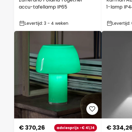
accu-tafellamp IP65
1-lamp IP4
Levertijd: 3 - 4 weken
Levertijd
€ 370,26
€ 334,2
adviesprijs -€ 41,14