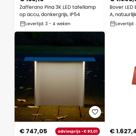
Zafferano Pina 3K LED tafellamp
Bover LED 
op accu, donkergrijs, IP54
A, natuurli
Levertijd: 3 - 4 weken
Levertijd
€ 747,05
€ 1.627,
adviesprijs -€ 83,01