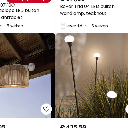
871,19
Bover Tria 04 LED buiten
iclope LED buiten
wandlamp, teakhout
antraciet
: 4 - 5 weken
Levertijd: 4 - 5 weken
95
€ 435,59