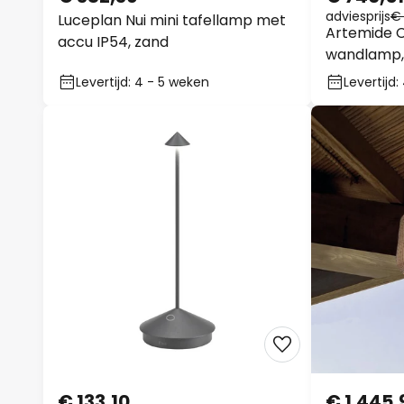
adviesprijs
€ 
Luceplan Nui mini tafellamp met
Artemide C
accu IP54, zand
wandlamp, 
Levertijd: 4 - 5 weken
Levertijd
€ 133,10
€ 1.445,