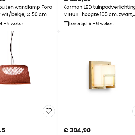
buiten wandlamp Fora
Karman LED tuinpadverlichtin
jk wit/beige, Ø 50 cm
MINUIT, hoogte 105 cm, zwart,
IP65
: 4 - 5 weken
Levertijd: 5 - 6 weken
45
€ 304,90