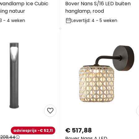
wandlamp Ice Cubic
Bover Nans S/16 LED buiten
ing natuur
hanglamp, rood
: 3 - 4 weken
Levertijd: 4 - 5 weken
€ 517,88
adviesprijs -€ 52,11
 208,44
Bover Nans A LED