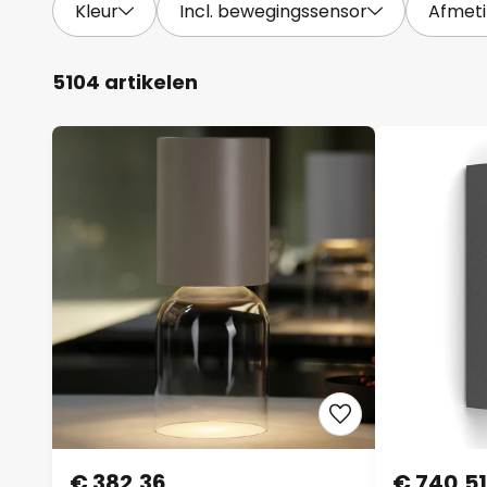
Kleur
Incl. bewegingssensor
Afmet
5104 artikelen
€ 382,36
€ 740,51