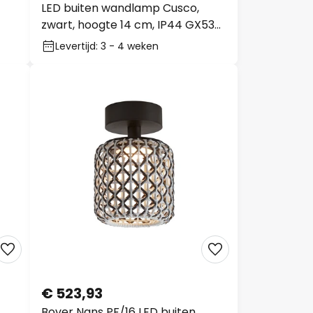
LED buiten wandlamp Cusco,
zwart, hoogte 14 cm, IP44 GX53-
LED
Levertijd: 3 - 4 weken
€ 523,93
Bover Nans PF/16 LED buiten