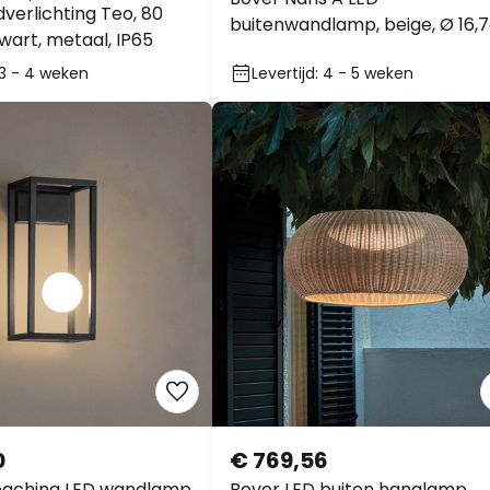
verlichting Teo, 80
buitenwandlamp, beige, Ø 16,
wart, metaal, IP65
: 3 - 4 weken
Levertijd: 4 - 5 weken
0
€ 769,56
achina LED wandlamp
Bover LED buiten hanglamp