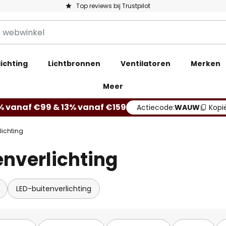
Top reviews bij Trustpilot
ichting
Lichtbronnen
Ventilatoren
Merken
Meer
% vanaf €99 & 13% vanaf €159
Actiecode:
WAUW
Kopi
lichting
nverlichting
LED-buitenverlichting