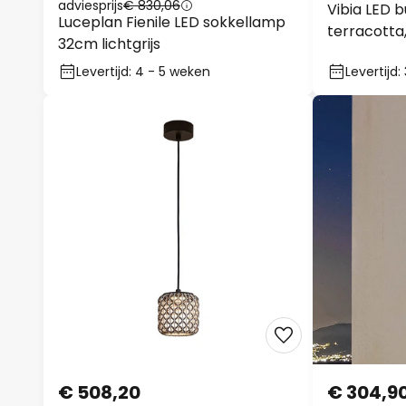
adviesprijs
€ 830,06
Vibia LED 
Luceplan Fienile LED sokkellamp
terracotta,
32cm lichtgrijs
Levertijd: 4 - 5 weken
Levertijd
€ 508,20
€ 304,9