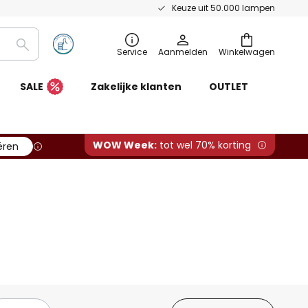
Keuze uit 50.000 lampen
Zoeken
Service
Aanmelden
Winkelwagen
SALE
Zakelijke klanten
OUTLET
WOW Week:
tot wel 70% korting
ëren