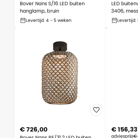
Bover Nans S/16 LED buiten
LED buiten
hanglamp, bruin
3406, mess
Levertijd: 4 - 5 weken
Levertijd
€ 726,00
€ 156,33
adviesprijs
€
Bover Nans PF/31.2 LED buiten