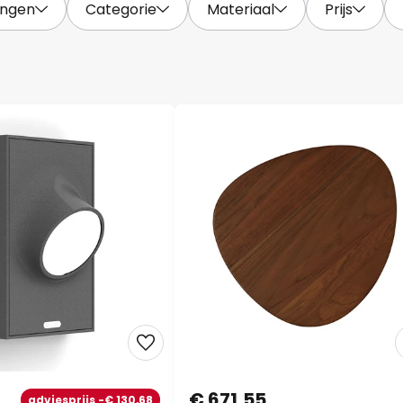
ingen
Categorie
Materiaal
Prijs
€ 671,55
adviesprijs -€ 130,68