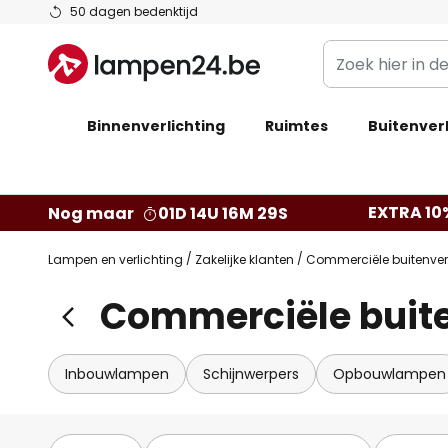
Ga
50 dagen bedenktijd
naar
Zoek
de
hier
inhoud
in
Binnenverlichting
Ruimtes
de
Buitenverl
webwinkel
EXTRA 10
Nog maar
01D 14U 16M 27S
Lampen en verlichting
Zakelijke klanten
Commerciële buitenver
Commerciële buite
Inbouwlampen
Schijnwerpers
Opbouwlampen