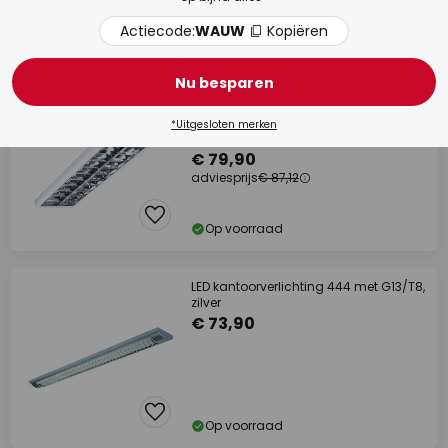
Actiecode:
WAUW
Kopiëren
Op voorraad
Nu besparen
adviesprijs -8%
Raster-opbouwlamp 432, wit, lengte
*Uitgesloten merken
124,5 cm
€ 79,90
adviesprijs
€ 87,12
Op voorraad
LED kantoorverlichting 444 met G13/T8,
zilver
€ 73,90
Op voorraad