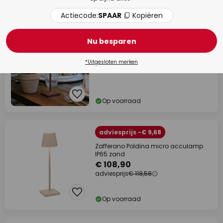
Op voorraad
Actiecode:
SPAAR
Kopiëren
Zafferano LED tafellamp op batterijen
Poldina micro, roestbruin, IP65
Nu besparen
€ 118,58
*Uitgesloten merken
Op voorraad
adviesprijs -€ 9,68
Zafferano Poldina micro acculamp
IP65 zand
€ 108,90
adviesprijs
€ 118,58
Op voorraad