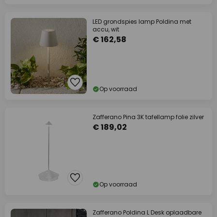
LED grondspies lamp Poldina met
accu, wit
€ 162,58
Op voorraad
Zafferano Pina 3K tafellamp folie zilver
€ 189,02
Op voorraad
Zafferano Poldina L Desk oplaadbare