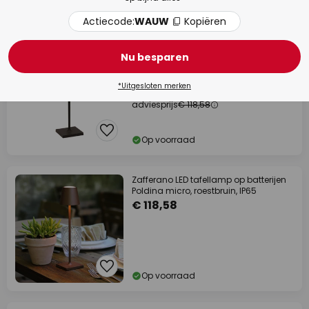
Op voorraad
Actiecode:
WAUW
Kopiëren
adviesprijs -€ 9,68
Nu besparen
Zafferano Poldina micro acculamp,
IP65 zwart
*Uitgesloten merken
€ 108,90
adviesprijs
€ 118,58
Op voorraad
Zafferano LED tafellamp op batterijen
Poldina micro, roestbruin, IP65
€ 118,58
Op voorraad