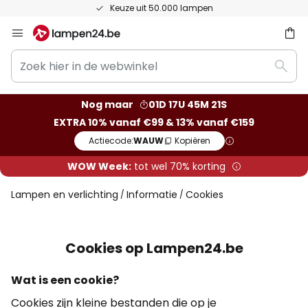
Keuze uit 50.000 lampen
Ga
naar
Zoek
de
ken
Zoek
hier
inhoud
in
Nog maar
01D 17U 45M 21S
de
EXTRA 10% vanaf €99 & 13% vanaf €159
webwinkel
Actiecode:
WAUW
Kopiëren
WOW Week:
tot wel 70% korting
Lampen en verlichting
Informatie
Cookies
Cookies op Lampen24.be
Wat is een cookie?
Cookies zijn kleine bestanden die op je