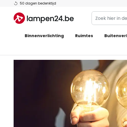
Ga
50 dagen bedenktijd
naar
Zoek
de
hier
inhoud
in
Binnenverlichting
Ruimtes
de
Buitenverl
webwinkel