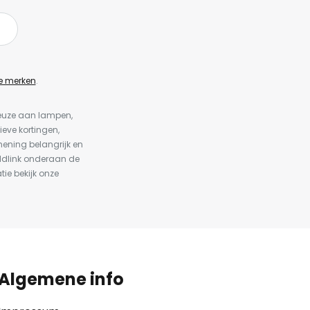
e merken
.
keuze aan lampen,
ieve kortingen,
ening belangrijk en
ldlink onderaan de
tie bekijk onze
Algemene info