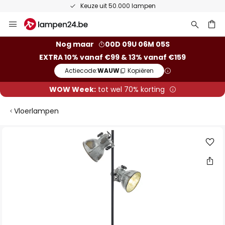
Keuze uit 50.000 lampen
Ga
naar
de
ken
Nog maar
00D 09U 06M 04S
inhoud
EXTRA 10% vanaf €99 & 13% vanaf €159
Actiecode:
WAUW
Kopiëren
WOW Week:
tot wel 70% korting
Vloerlampen
Ga
naar
het
einde
van
de
afbeeldingen-
gallerij