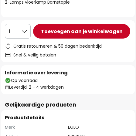
van
2-Lamps vloerlamp Barnstaple
de
afbeeldingen-
gallerij
Toevoegen aan je winkelwagen
1
Gratis retourneren & 50 dagen bedenktijd
Snel & veilig betalen
Informatie over levering
Op voorraad
Levertijd: 2 - 4 werkdagen
Gelijkaardige producten
Productdetails
Merk
EGLO