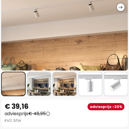
Ga
€ 39,16
adviesprijs -20%
naar
adviesprijs
€ 48,95
het
incl. btw
begin