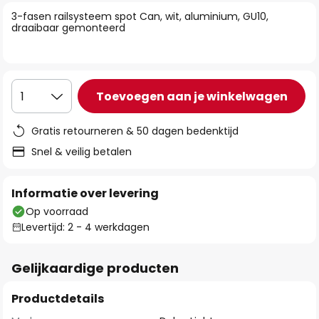
van
3-fasen railsysteem spot Can, wit, aluminium, GU10,
de
draaibaar gemonteerd
afbeeldingen-
gallerij
Toevoegen aan je winkelwagen
1
Gratis retourneren & 50 dagen bedenktijd
Snel & veilig betalen
Informatie over levering
Op voorraad
Levertijd: 2 - 4 werkdagen
Gelijkaardige producten
Productdetails