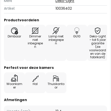
Merk
Deko-Light
Artikel:
10036402
Productvoordelen
Dimbaar
Dimmer
Lamp niet
GU10
Deko-Light
niet
inbegrepe
– tot 5 jaar
inbegrepe
n
garantie
n
(zie
voorwaard
en van de
fabrikant)
Perfect voor deze kamers
Woonkam
Hal
Thuiskanto
er
or
Afmetingen