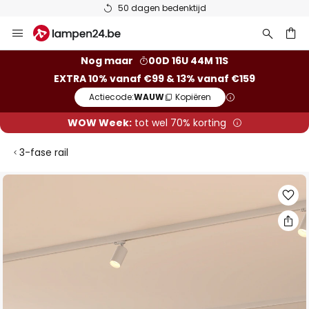
50 dagen bedenktijd
Ga
naar
de
ken
Nog maar
00D 16U 44M 11S
inhoud
EXTRA 10% vanaf €99 & 13% vanaf €159
Actiecode:
WAUW
Kopiëren
WOW Week:
tot wel 70% korting
3-fase rail
Ga
naar
het
einde
van
de
afbeeldingen-
gallerij