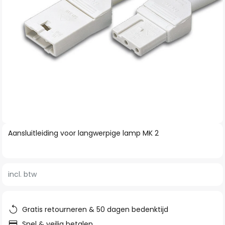
Ga
Aansluitleiding voor langwerpige lamp MK 2
naar
het
begin
incl. btw
van
de
afbeeldingen-
Gratis retourneren & 50 dagen bedenktijd
gallerij
Snel & veilig betalen