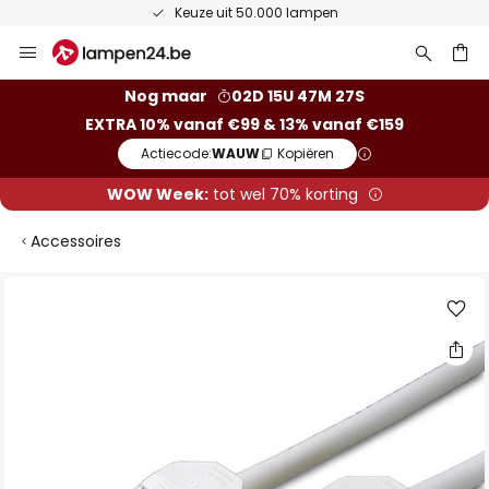
Keuze uit 50.000 lampen
Ga
naar
de
ken
Nog maar
02D 15U 47M 26S
inhoud
EXTRA 10% vanaf €99 & 13% vanaf €159
Actiecode:
WAUW
Kopiëren
WOW Week:
tot wel 70% korting
Accessoires
Ga
naar
het
einde
van
de
afbeeldingen-
gallerij