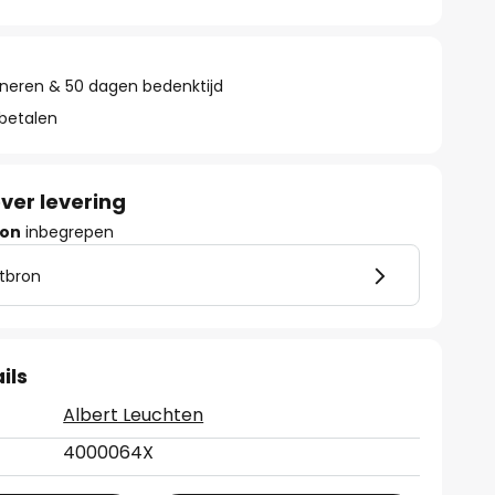
rneren & 50 dagen bedenktijd
 betalen
ver levering
ron
inbegrepen
htbron
ils
Albert Leuchten
4000064X