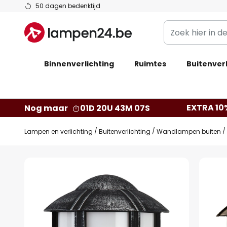
Ga
50 dagen bedenktijd
naar
Zoek
de
hier
inhoud
in
Binnenverlichting
Ruimtes
de
Buitenverl
webwinkel
EXTRA 10
Nog maar
01D 20U 43M 07S
Lampen en verlichting
Buitenverlichting
Wandlampen buiten
Ga
naar
het
einde
van
de