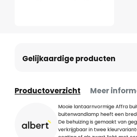
Ga
naar
het
begin
Gelijkaardige producten
van
de
afbeeldingen-
gallerij
Productoverzicht
Meer inform
Mooie lantaarnvormige Affra bu
buitenwandlamp heeft een brede
De behuizing is gemaakt van geg
verkrijgbaar in twee kleurvarian