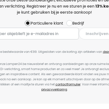
ste onze beste aanbiedingen, exclusieve promoties en de
n verlichting. Registreer je nu en we sturen je een
13%
ko
je kunt gebruiken bij je eerste aankoop!
Particuliere klant
Bedrijf
Inschrijven
e bestelwaarde van €99. Uitgesloten van de korting zijn artikelen van
dez
or onze Lampen24.be nieuwsbrief en ontvang aanbiedingen op onze ruime 
LED-verlichting, smart home producten en zo veel meer! Je ontvangt exclus
en en inspiratieve content. Als een gewaardeerde klant vinden we jouw m
back na een aankoop. Je kan op elk moment uitschrijven door op de afme
 klikken of een mailtje te sturen via het
contactformulier
. Voor meer informa
privacyverklaring
.