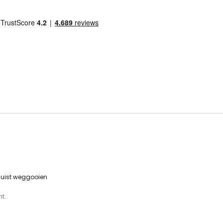
 juist weggooien
t.