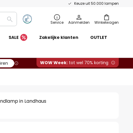
Keuze uit 50.000 lampen
Zoeken
Service
Aanmelden
Winkelwagen
SALE
Zakelijke klanten
OUTLET
WOW Week:
tot wel 70% korting
ëren
andlamp in Landhaus