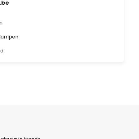
.be
en
0 lampen
jd