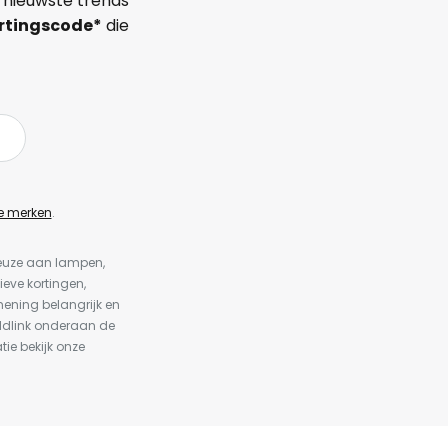
 nieuwste trends
rtingscode*
die
e merken
.
keuze aan lampen,
ieve kortingen,
ening belangrijk en
ldlink onderaan de
tie bekijk onze