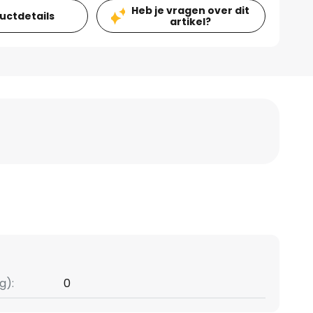
Heb je vragen over dit
ductdetails
artikel?
g):
0