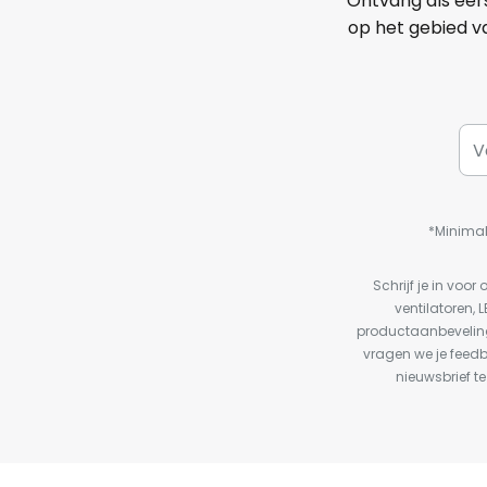
Ontvang als eer
op het gebied va
*Minimal
Schrijf je in vo
ventilatoren, 
productaanbeveling
vragen we je feed
nieuwsbrief te