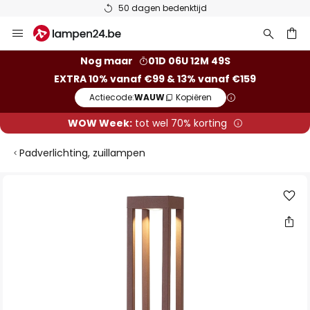
50 dagen bedenktijd
Ga
naar
de
ken
Nog maar
01D 06U 12M 49S
inhoud
EXTRA 10% vanaf €99 & 13% vanaf €159
Actiecode:
WAUW
Kopiëren
WOW Week:
tot wel 70% korting
Padverlichting, zuillampen
Ga
naar
het
einde
van
de
afbeeldingen-
gallerij