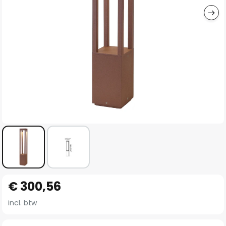
Ga
€ 300,56
naar
het
incl. btw
begin