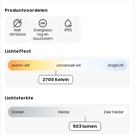
Productvoordelen
Niet
Energiezui
IP55
dimbaar
nig en
duurzaam
Lichteffect
warm-wit
universeel wit
daglicht
2700 Kelvin
Lichtsterkte
Donker
Helder
Zeer helder
503 lumen