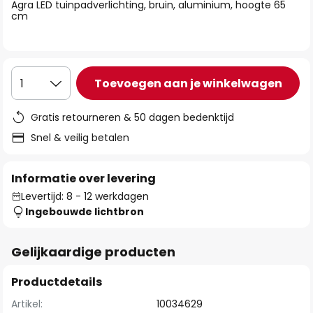
van
Agra LED tuinpadverlichting, bruin, aluminium, hoogte 65
cm
de
afbeeldingen-
gallerij
Toevoegen aan je winkelwagen
1
Gratis retourneren & 50 dagen bedenktijd
Snel & veilig betalen
Informatie over levering
Levertijd: 8 - 12 werkdagen
Ingebouwde lichtbron
Gelijkaardige producten
Productdetails
Artikel:
10034629