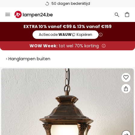
50 dagen bedenktijd
Ga
naar
de
ken
EXTRA 10% vanaf €99 & 13% vanaf €159
inhoud
Actiecode:
WAUW
Kopiëren
WOW Week:
tot wel 70% korting
Hanglampen buiten
Ga
naar
het
einde
van
de
afbeeldingen-
gallerij