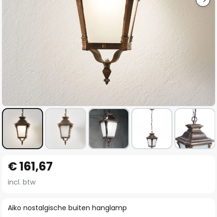
Ga
€ 161,67
naar
het
incl. btw
begin
van
Aiko nostalgische buiten hanglamp