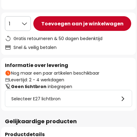
de
afbeeldingen-
gallerij
Toevoegen aan je winkelwagen
1
Gratis retourneren & 50 dagen bedenktijd
Snel & veilig betalen
Informatie over levering
Nog maar een paar artikelen beschikbaar
Levertijd: 2 - 4 werkdagen
Geen lichtbron
inbegrepen
Selecteer E27 lichtbron
Gelijkaardige producten
Productdetails