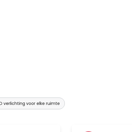
jkertijd worden aangestuurd.
schillende modi worden
t, twinkel- of knipperlicht, een
 of parkeerlicht - Dimfunctie:
 helderheid van de
 - Timer: Individuele instelling
 is elke dag mogelijk - Muziek:
 nummers en speel ze af.
n muziek - Flits: je kunt kiezen
 van de feeënverlichting.
D verlichting voor elke ruimte