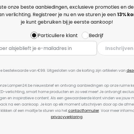
ste onze beste aanbiedingen, exclusieve promoties en de
n verlichting. Registreer je nu en we sturen je een
13%
ko
je kunt gebruiken bij je eerste aankoop!
Particuliere klant
Bedrijf
Inschrijven
e bestelwaarde van €99. Uitgesloten van de korting zijn artikelen van
dez
or onze Lampen24.be nieuwsbrief en ontvang aanbiedingen op onze ruime 
LED-verlichting, smart home producten en zo veel meer! Je ontvangt exclus
en en inspiratieve content. Als een gewaardeerde klant vinden we jouw m
back na een aankoop. Je kan op elk moment uitschrijven door op de afme
 klikken of een mailtje te sturen via het
contactformulier
. Voor meer informa
privacyverklaring
.