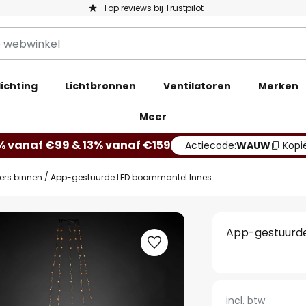
Top reviews bij Trustpilot
ichting
Lichtbronnen
Ventilatoren
Merken
Meer
% vanaf €99 & 13% vanaf €159
Actiecode:
WAUW
Kopi
gers binnen
App-gestuurde LED boommantel Innes
App-gestuurd
incl. btw