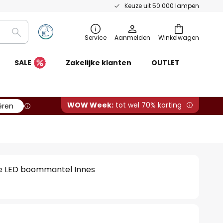
Keuze uit 50.000 lampen
Zoeken
Service
Aanmelden
Winkelwagen
SALE
Zakelijke klanten
OUTLET
WOW Week:
tot wel 70% korting
ëren
e LED boommantel Innes