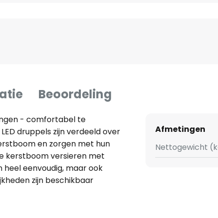
atie
Beoordeling
ngen - comfortabel te
Afmetingen
LED druppels zijn verdeeld over
D kerstboom en zorgen met hun
Nettogewicht (k
. De kerstboom versieren met
en heel eenvoudig, maar ook
ijkheden zijn beschikbaar
tis te downloaden Konstsmide
 Android mobiele telefoons en
. Er kunnen maximaal 8 (iOS) of