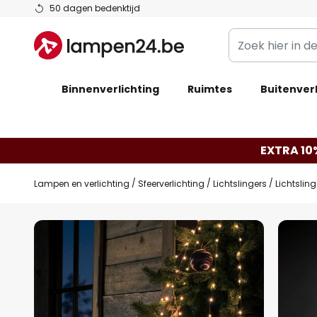
Ga
50 dagen bedenktijd
naar
Zoek
de
hier
inhoud
in
Binnenverlichting
Ruimtes
de
Buitenverl
webwinkel
EXTRA 10
Lampen en verlichting
Sfeerverlichting
Lichtslingers
Lichtslin
Ga
naar
het
einde
van
de