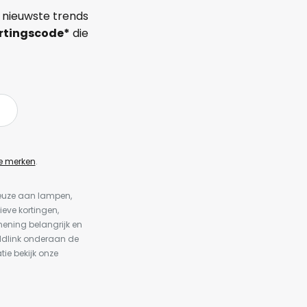
 nieuwste trends
rtingscode*
die
e merken
.
keuze aan lampen,
ieve kortingen,
ening belangrijk en
ldlink onderaan de
tie bekijk onze