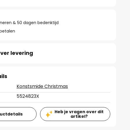
rneren & 50 dagen bedenktijd
 betalen
ver levering
ils
Konstsmide Christmas
5524823X
Heb je vragen over dit
ductdetails
artikel?