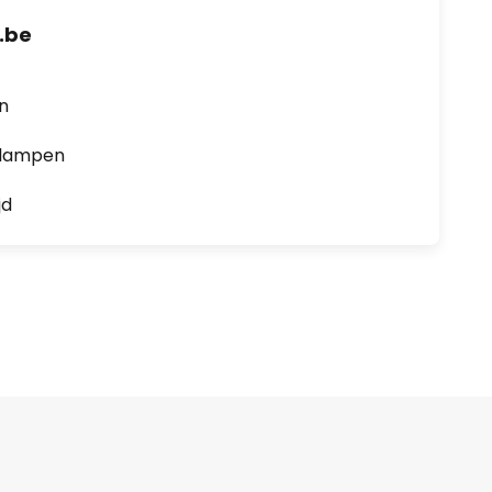
.be
en
0 lampen
jd