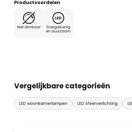
Productvoordelen
4 (Android) lichtkettingen tegeli
App functies: - Er kunnen 8 ver
geselecteerd: waaronder looplich
Niet dimbaar
Energiezuinig
combinatie van alle soorten licht
en duurzaam
Stel eenvoudig zelf de gewenste
lichtkettingen of lichtkettingen in
van de duur van de lichtkettingen
Download eenvoudig je favoriete
Opmerking: De App zelf bevat gee
voor gelijkmatig of variabel licht
Vergelijkbare categorieën
LED woonkamerlampen
LED sfeerverlichting
LE