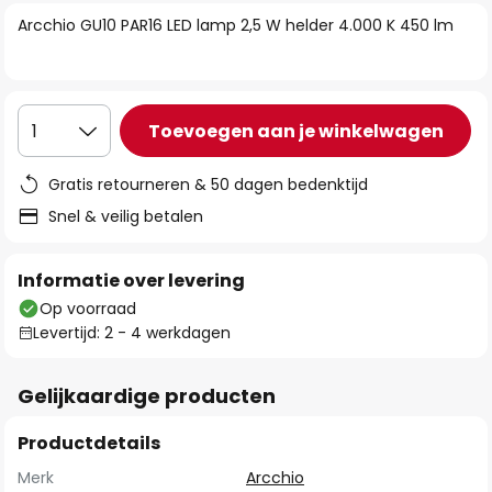
van
Arcchio GU10 PAR16 LED lamp 2,5 W helder 4.000 K 450 lm
de
afbeeldingen-
gallerij
Toevoegen aan je winkelwagen
1
Gratis retourneren & 50 dagen bedenktijd
Snel & veilig betalen
Informatie over levering
Op voorraad
Levertijd: 2 - 4 werkdagen
Gelijkaardige producten
Productdetails
Merk
Arcchio