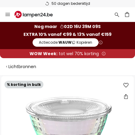
50 dagen bedenktijd
Ga
naar
de
ken
Nog maar
02D 16U 39M 08S
inhoud
EXTRA 10% vanaf €99 & 13% vanaf €159
Actiecode:
WAUW
Kopiëren
WOW Week:
tot wel 70% korting
Lichtbronnen
Ga
% korting in bulk
naar
het
einde
van
de
afbeeldingen-
gallerij