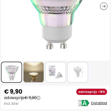
Ga
€ 9,90
adviesprijs -16%
naar
adviesprijs
€ 11,90
het
Datablad
incl. btw
begin