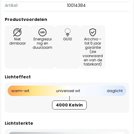
Artikel:
10014384
Productvoordelen
Niet
Energiezui
GU10
Arcchio –
dimbaar
nig en
tot 5 jaar
duurzaam
garantie
(zie
voorwaard
en van de
fabrikant)
Lichteffect
warm-wit
universeel wit
daglicht
4000 Kelvin
Lichtsterkte