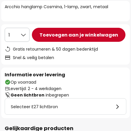
van
Arcchio hanglamp Cosmina, 1-lamp, zwart, metaal
de
afbeeldingen-
gallerij
Toevoegen aan je winkelwagen
1
Gratis retourneren & 50 dagen bedenktijd
Snel & veilig betalen
Informatie over levering
Op voorraad
Levertijd: 2 - 4 werkdagen
Geen lichtbron
inbegrepen
Selecteer E27 lichtbron
Gelijkaardige producten