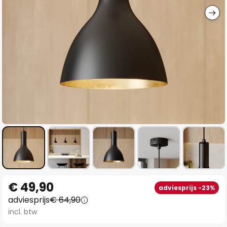
Ga
€ 49,90
adviesprijs -23%
naar
adviesprijs
€ 64,90
het
incl. btw
begin