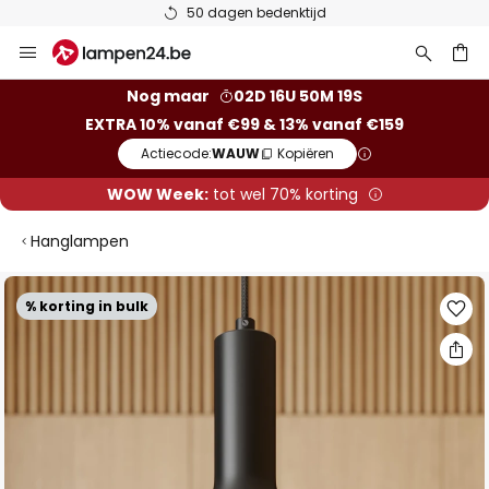
50 dagen bedenktijd
Ga
naar
de
ken
Nog maar
02D 16U 50M 18S
inhoud
EXTRA 10% vanaf €99 & 13% vanaf €159
Actiecode:
WAUW
Kopiëren
WOW Week:
tot wel 70% korting
Hanglampen
Ga
% korting in bulk
naar
het
einde
van
de
afbeeldingen-
gallerij