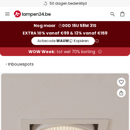
50 dagen bedenktijd
Ga
naar
de
ken
Nog maar
00D 16U 58M 31S
inhoud
EXTRA 10% vanaf €99 & 13% vanaf €159
Actiecode:
WAUW
Kopiëren
WOW Week:
tot wel 70% korting
Inbouwspots
Ga
naar
het
einde
van
de
afbeeldingen-
gallerij