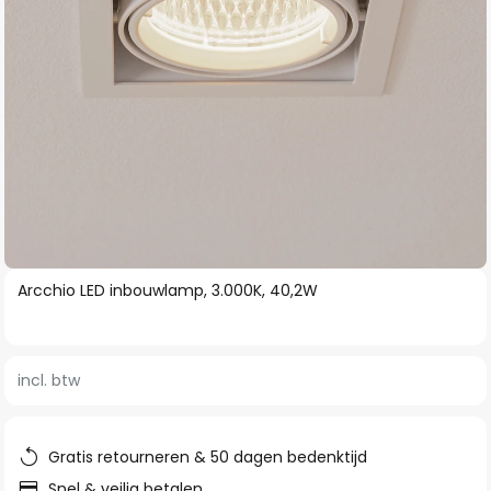
Ga
Arcchio LED inbouwlamp, 3.000K, 40,2W
naar
het
begin
incl. btw
van
de
afbeeldingen-
Gratis retourneren & 50 dagen bedenktijd
gallerij
Snel & veilig betalen