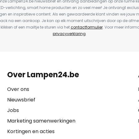
or onze Lampen24.be nieuwsbrief en ontvang aanbiedingen op onze ruime 
LED-verlichting, smart home producten en zo veel meer! Je ontvangt exclus
en en inspiratieve content. Als een gewaardeerde klant vinden we jouw m
back na een aankoop. Je kan op elk moment uitschrijven door op de afme
 klikken of een mailtje te sturen via het
contactformulier
. Voor meer informa
privacyverklaring
.
Over Lampen24.be
Over ons
Nieuwsbrief
Jobs
Marketing samenwerkingen
Kortingen en acties