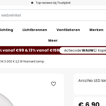
Top reviews bij Trustpilot
ichting
Lichtbronnen
Ventilatoren
Merken
Meer
% vanaf €99 & 13% vanaf €159
Actiecode:
WAUW
Kopi
E14 3.000 K 2,2 W filament lamp
Arcchio LED la
€ 6,90