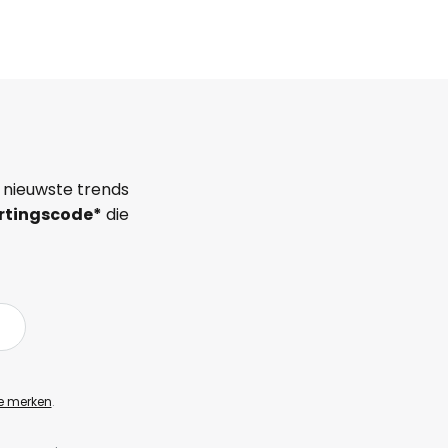
 nieuwste trends
rtingscode*
die
e merken
.