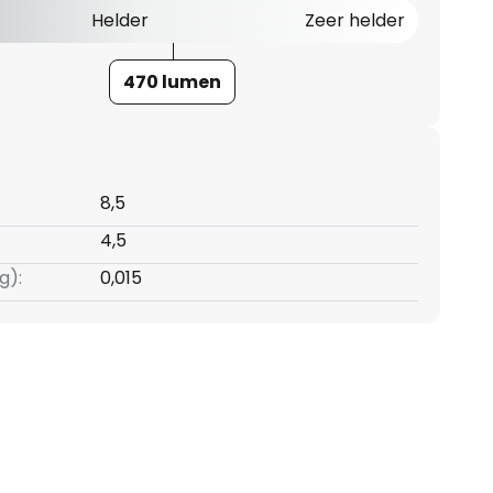
Helder
Zeer helder
470 lumen
8,5
4,5
g):
0,015