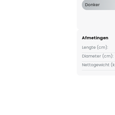
zet nieuwe maatstaven op het
Donker
nele gloeilamp
Afmetingen
Lengte (cm):
Diameter (cm):
Nettogewicht (k