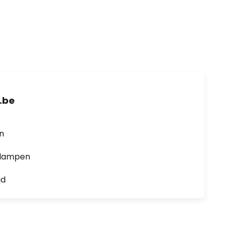
.be
en
0 lampen
jd