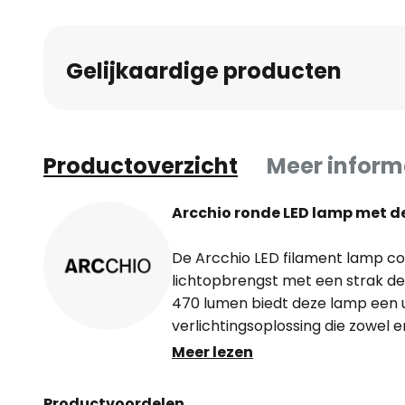
Gelijkaardige producten
Productoverzicht
Meer inform
Arcchio ronde LED lamp met d
De Arcchio LED filament lamp co
lichtopbrengst met een strak de
470 lumen biedt deze lamp een 
verlichtingsoplossing die zowel en
aangename sfeer in de ruimte cr
Meer lezen
technologie garandeert een lang
een lager energieverbruik. Deze l
Productvoordelen