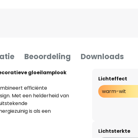
atie
Beoordeling
Downloads
ecoratieve gloeilamplook
Lichteffect
mbineert efficiënte
warm-wit
sign. Met een helderheid van
uitstekende
ergiezuinig is als een
eëert. Het gebruik van LED-
e levensduur en draagt bij aan
Lichtsterkte
amp is ideaal voor gebruik in