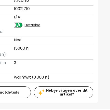
Arcchio
10021710
E14
Datablad
e:
Nee
15000 h
en):
k in
3
warmwit (3.000 K)
Heb je vragen over dit
ductdetails
artikel?