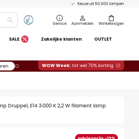
Keuze uit 50.000 lampen
Zoeken
Service
Aanmelden
Winkelwagen
SALE
Zakelijke klanten
OUTLET
WOW Week:
tot wel 70% korting
ëren
mp Druppel, E14 3.000 K 2,2 W filament lamp
adviesprijs -12%