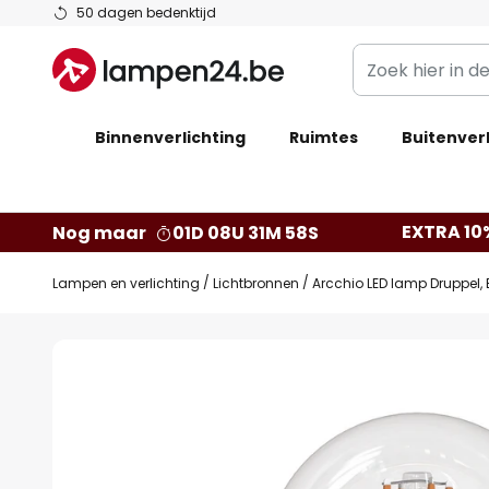
Ga
50 dagen bedenktijd
naar
Zoek
de
hier
inhoud
in
Binnenverlichting
Ruimtes
de
Buitenverl
webwinkel
EXTRA 10
Nog maar
01D 08U 31M 57S
Lampen en verlichting
Lichtbronnen
Arcchio LED lamp Druppel, 
Ga
naar
het
einde
van
de