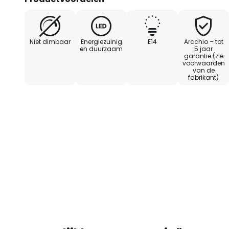
een groot aantal armaturen en 
gebied van verlichtingskwaliteit.
Niet dimbaar
Energiezuinig
E14
Arcchio – tot
- Vervanging voor 40 W traditio
en duurzaam
5 jaar
garantie (zie
voorwaarden
- Niet dimbaar
van de
fabrikant)