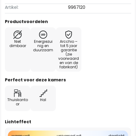
Artikel:
9967120
Productvoordelen
Niet
Energiezui
Arcchio –
dimbaar
nig en
tot 5 jaar
duurzaam
garantie
(zie
voorwaard
en van de
fabrikant)
Perfect voor deze kamers
Thuiskanto
Hal
or
Lichteffect
warm-wit
universeel wit
daglicht