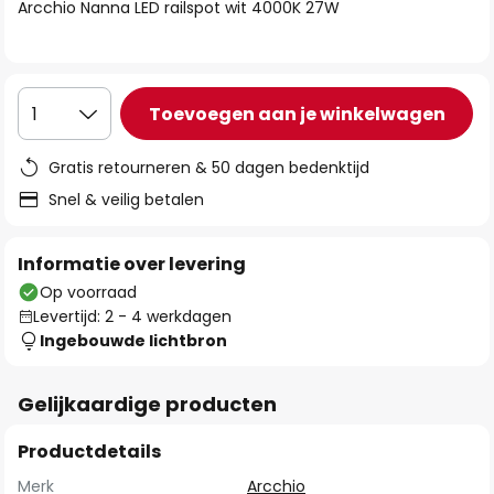
van
Arcchio Nanna LED railspot wit 4000K 27W
de
afbeeldingen-
gallerij
Toevoegen aan je winkelwagen
1
Gratis retourneren & 50 dagen bedenktijd
Snel & veilig betalen
Informatie over levering
Op voorraad
Levertijd: 2 - 4 werkdagen
Ingebouwde lichtbron
Gelijkaardige producten
Productdetails
Merk
Arcchio