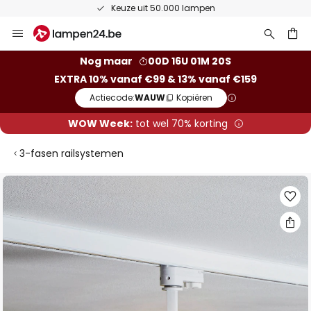
Keuze uit 50.000 lampen
Ga
naar
de
ken
Nog maar
00D 16U 01M 20S
inhoud
EXTRA 10% vanaf €99 & 13% vanaf €159
Actiecode:
WAUW
Kopiëren
WOW Week:
tot wel 70% korting
3-fasen railsystemen
Ga
naar
het
einde
van
de
afbeeldingen-
gallerij