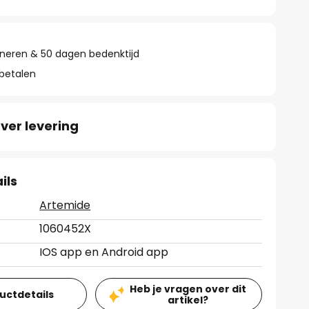
rneren & 50 dagen bedenktijd
 betalen
ver levering
ils
Artemide
1060452X
IOS app en Android app
Heb je vragen over dit
ductdetails
artikel?