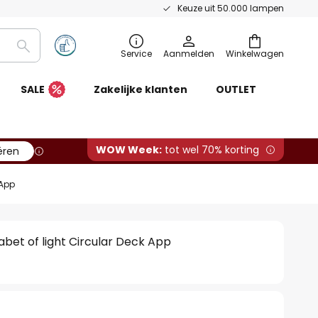
Keuze uit 50.000 lampen
Zoeken
Service
Aanmelden
Winkelwagen
SALE
Zakelijke klanten
OUTLET
WOW Week:
tot wel 70% korting
ëren
 App
bet of light Circular Deck App