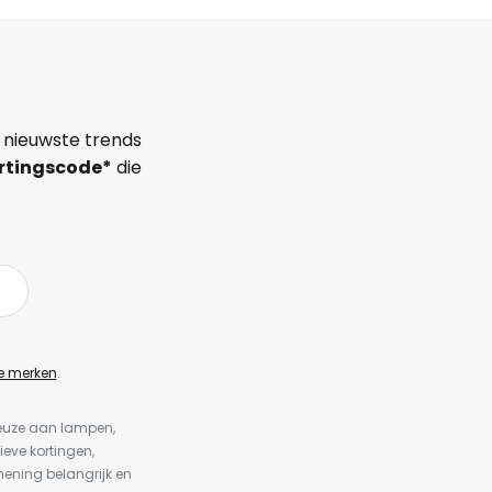
 nieuwste trends
rtingscode*
die
e merken
.
keuze aan lampen,
ieve kortingen,
ening belangrijk en