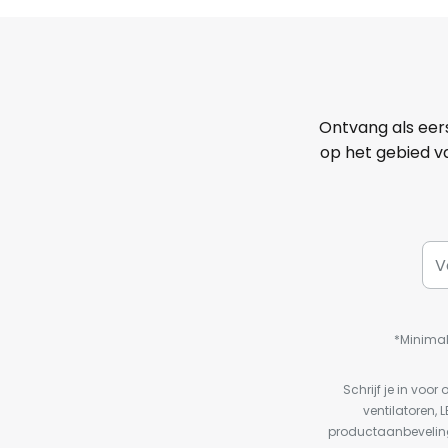
Ontvang als eer
op het gebied va
*Minimal
Schrijf je in vo
ventilatoren, 
productaanbeveling