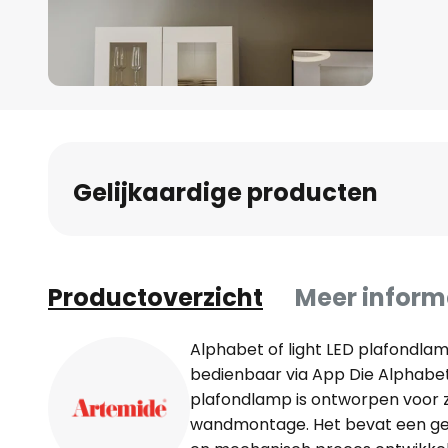
Ga
naar
het
begin
Gelijkaardige producten
van
de
afbeeldingen-
gallerij
Productoverzicht
Meer inform
Alphabet of light LED plafondla
bedienbaar via App Die Alphabet o
plafondlamp is ontworpen voor z
wandmontage. Het bevat een ge