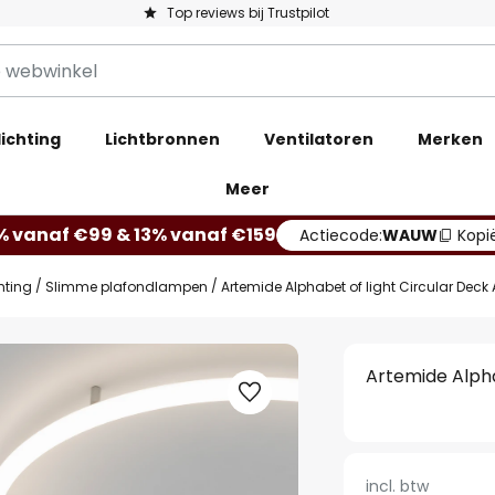
Top reviews bij Trustpilot
ichting
Lichtbronnen
Ventilatoren
Merken
Meer
% vanaf €99 & 13% vanaf €159
Actiecode:
WAUW
Kopi
hting
Slimme plafondlampen
Artemide Alphabet of light Circular Deck
Artemide Alpha
incl. btw