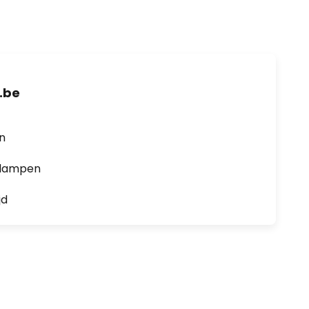
.be
en
0 lampen
jd