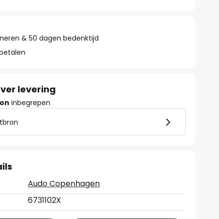
rneren & 50 dagen bedenktijd
 betalen
ver levering
ron
inbegrepen
htbron
ils
Audo Copenhagen
6731102X