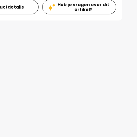
Heb je vragen over dit
ductdetails
artikel?