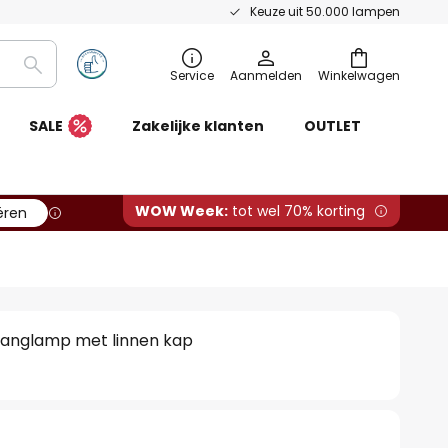
Keuze uit 50.000 lampen
Zoeken
Service
Aanmelden
Winkelwagen
SALE
Zakelijke klanten
OUTLET
WOW Week:
tot wel 70% korting
ëren
hanglamp met linnen kap