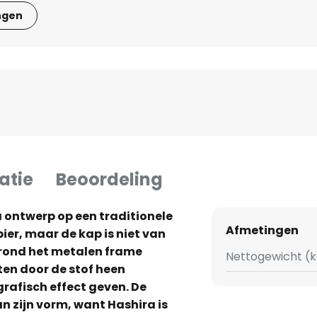
ngen
atie
Beoordeling
 ontwerp op een traditionele
Afmetingen
ier, maar de kap is niet van
s rond het metalen frame
Nettogewicht (k
en door de stof heen
grafisch effect geven. De
 zijn vorm, want Hashira is