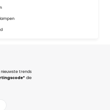
en
0 lampen
jd
 nieuwste trends
rtingscode*
die