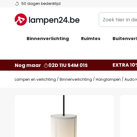
Ga
50 dagen bedenktijd
naar
Zoek
de
hier
inhoud
in
Binnenverlichting
Ruimtes
de
Buitenverl
webwinkel
EXTRA 10
Nog maar
02D 11U 54M 00S
Lampen en verlichting
Binnenverlichting
Hanglampen
Audo 
Ga
naar
het
einde
van
de