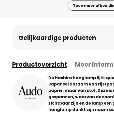
Toon meer afbeeldi
Ga
naar
het
begin
Gelijkaardige producten
van
de
afbeeldingen-
gallerij
Productoverzicht
Meer inform
De Hashira hanglamp lijkt qua
Japanse lantaarn van rijstpap
papier, maar van stof. Deze i
gespannen, waarvan de spant
zichtbaar zijn en de lamp een 
hanglamp dankt zijn naam aan