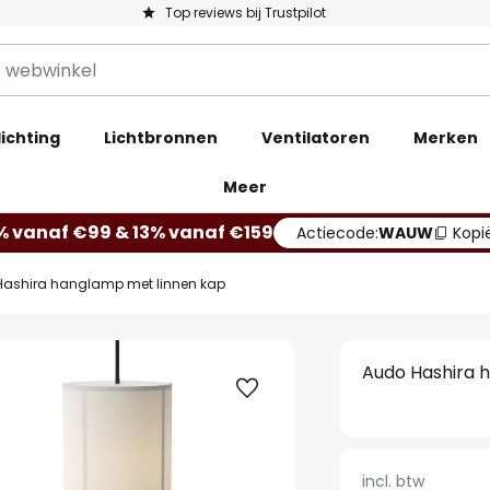
Top reviews bij Trustpilot
ichting
Lichtbronnen
Ventilatoren
Merken
Meer
% vanaf €99 & 13% vanaf €159
Actiecode:
WAUW
Kopi
Hashira hanglamp met linnen kap
Audo Hashira 
incl. btw