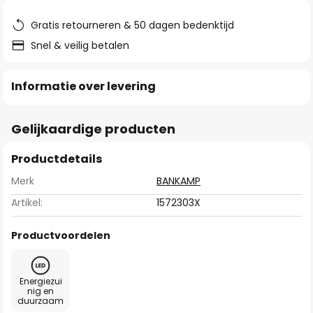
de
afbeeldingen-
Gratis retourneren & 50 dagen bedenktijd
gallerij
Snel & veilig betalen
Informatie over levering
Gelijkaardige producten
Productdetails
Merk
BANKAMP
Artikel:
1572303X
Productvoordelen
Energiezui
nig en
duurzaam