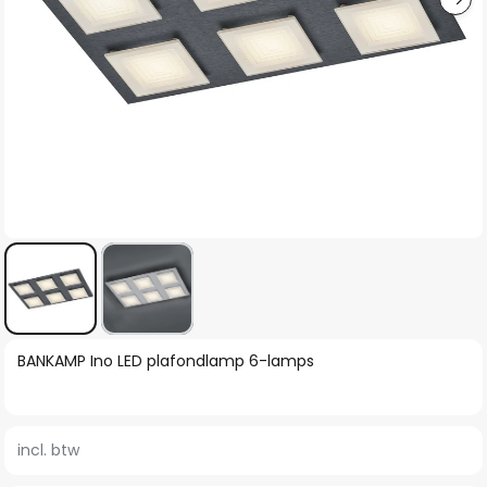
Ga
BANKAMP Ino LED plafondlamp 6-lamps
naar
het
begin
incl. btw
van