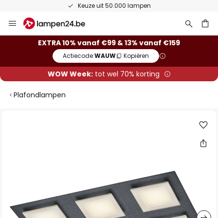
Keuze uit 50.000 lampen
Ga
naar
de
ken
EXTRA 10% vanaf €99 & 13% vanaf €159
inhoud
Actiecode:
WAUW
Kopiëren
WOW Week:
tot wel 70% korting
Plafondlampen
Ga
naar
het
einde
van
de
afbeeldingen-
gallerij