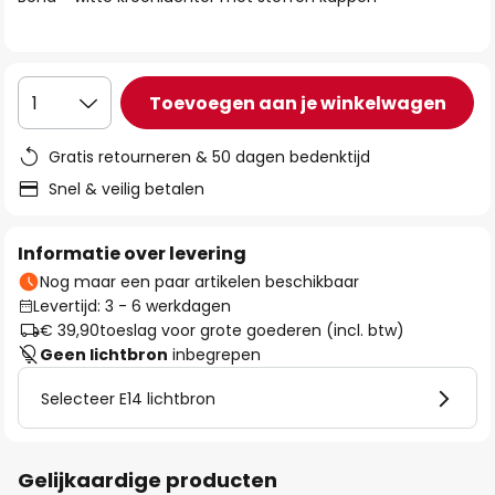
de
afbeeldingen-
gallerij
Toevoegen aan je winkelwagen
1
Gratis retourneren & 50 dagen bedenktijd
Snel & veilig betalen
Informatie over levering
Nog maar een paar artikelen beschikbaar
Levertijd: 3 - 6 werkdagen
€ 39,90
toeslag voor grote goederen (incl. btw)
Geen lichtbron
inbegrepen
Selecteer E14 lichtbron
Gelijkaardige producten