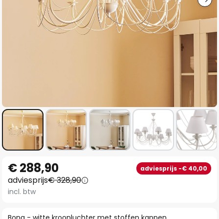
Ga
€ 288,90
adviesprijs -€ 40,00
naar
adviesprijs
€ 328,90
het
incl. btw
begin
van
Bona - witte kroonluchter met stoffen kappen