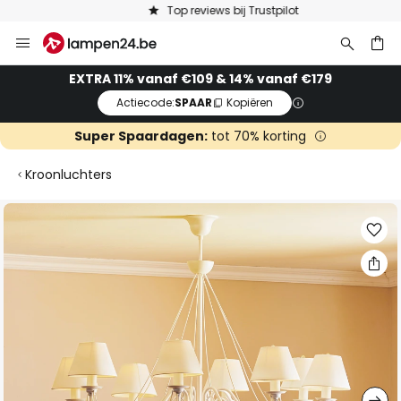
Top reviews bij Trustpilot
Ga
naar
de
ken
EXTRA 11% vanaf €109 & 14% vanaf €179
inhoud
Actiecode:
SPAAR
Kopiëren
Super Spaardagen:
tot 70% korting
Kroonluchters
Ga
naar
het
einde
van
de
afbeeldingen-
gallerij