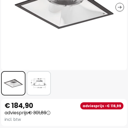
Ga
€ 184,90
adviesprijs -€ 116,99
naar
adviesprijs
€ 301,89
het
incl. btw
begin