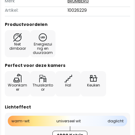
Merk
BRUMBERG
Artikel:
10026229
Productvoordelen
Niet
Energiezui
dimbaar
nig en
duurzaam
Perfect voor deze kamers
Woonkam
Thuiskanto
Hal
Keuken
er
or
Lichteffect
warm-wit
universeel wit
daglicht