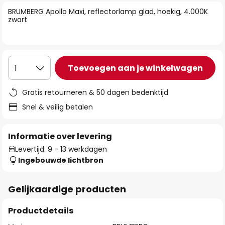
van
BRUMBERG Apollo Maxi, reflectorlamp glad, hoekig, 4.000K
de
zwart
afbeeldingen-
gallerij
Toevoegen aan je winkelwagen
1
Gratis retourneren & 50 dagen bedenktijd
Snel & veilig betalen
Informatie over levering
Levertijd: 9 - 13 werkdagen
Ingebouwde lichtbron
Gelijkaardige producten
Productdetails