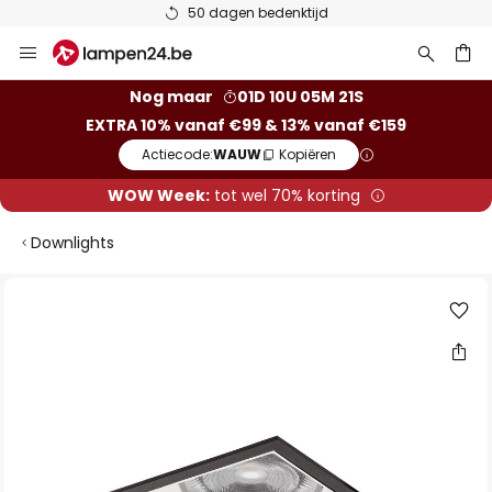
50 dagen bedenktijd
Ga
naar
de
ken
Nog maar
01D 10U 05M 21S
inhoud
EXTRA 10% vanaf €99 & 13% vanaf €159
Actiecode:
WAUW
Kopiëren
WOW Week:
tot wel 70% korting
Downlights
Ga
naar
het
einde
van
de
afbeeldingen-
gallerij