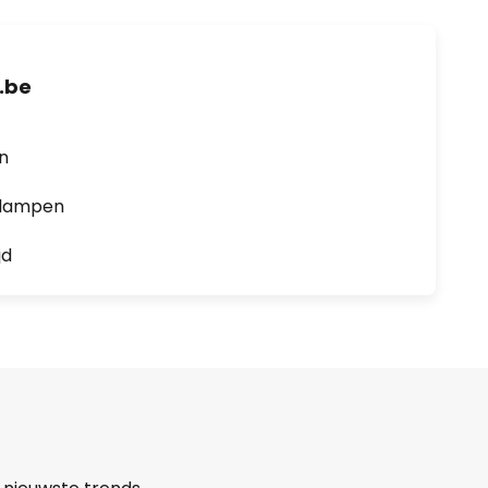
.be
en
0 lampen
jd