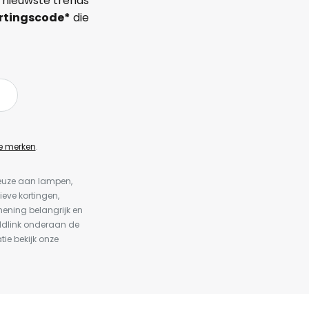
 nieuwste trends
rtingscode*
die
e merken
.
keuze aan lampen,
ieve kortingen,
ening belangrijk en
ldlink onderaan de
tie bekijk onze