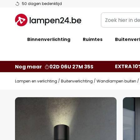
Ga
50 dagen bedenktijd
naar
Zoek
de
hier
inhoud
in
Binnenverlichting
Ruimtes
de
Buitenverl
webwinkel
EXTRA 10
Nog maar
02D 06U 27M 34S
Lampen en verlichting
Buitenverlichting
Wandlampen buiten
Ga
naar
het
einde
van
de