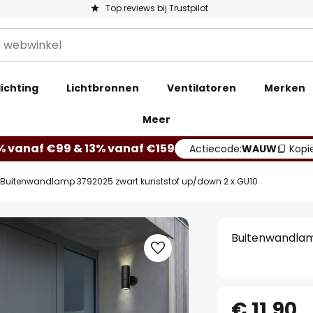
Top reviews bij Trustpilot
ichting
Lichtbronnen
Ventilatoren
Merken
Meer
% vanaf €99 & 13% vanaf €159
Actiecode:
WAUW
Kopi
Buitenwandlamp 3792025 zwart kunststof up/down 2 x GU10
Buitenwandlam
€ 11,90