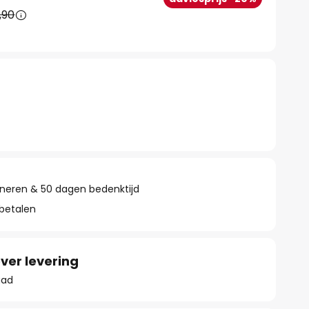
,90
rneren & 50 dagen bedenktijd
 betalen
ver levering
aad