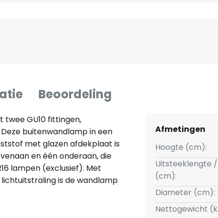
atie
Beoordeling
 twee GU10 fittingen,
Afmetingen
 Deze buitenwandlamp in een
ststof met glazen afdekplaat is
Hoogte (cm):
bovenaan en één onderaan, die
Uitsteeklengte /
6 lampen (exclusief). Met
(cm):
ichtuitstraling is de wandlamp
els en entrees.
Diameter (cm):
Nettogewicht (k