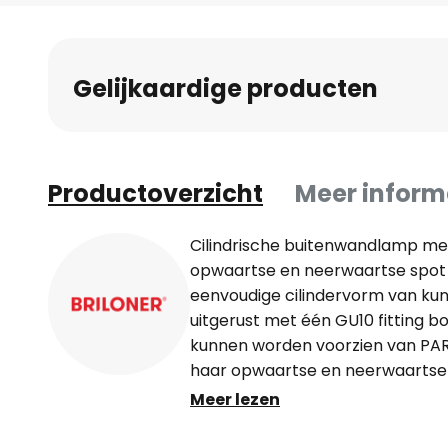
naar
het
begin
Gelijkaardige producten
van
de
afbeeldingen-
gallerij
Productoverzicht
Meer inform
Cilindrische buitenwandlamp met
opwaartse en neerwaartse spot
eenvoudige cilindervorm van kun
uitgerust met één GU10 fitting 
kunnen worden voorzien van PAR1
haar opwaartse en neerwaartse l
een stijlvolle keuze voor vele gev
Meer lezen
Beschermingsgraad: IP54