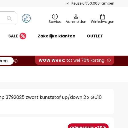
Keuze uit 50.000 lampen
Zoeken
Service
Aanmelden
Winkelwagen
SALE
Zakelijke klanten
OUTLET
WOW Week:
tot wel 70% korting
ëren
p 3792025 zwart kunststof up/down 2 x GU10
adviesprijs -20%