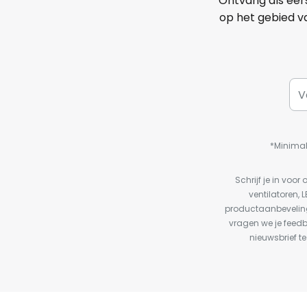
Ontvang als eer
op het gebied va
*Minimal
Schrijf je in vo
ventilatoren, 
productaanbeveling
vragen we je feed
nieuwsbrief te