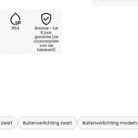
IP54
Briloner – tot
5 jaar
garantie (zie
voorwaarden
van de
fabrikant)
 zwart
Buitenverlichting zwart
Buitenverlichting modern