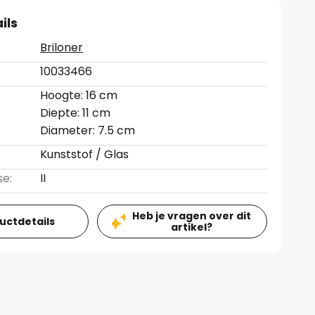
ils
Briloner
10033466
Hoogte: 16 cm
Diepte: 11 cm
Diameter: 7.5 cm
Kunststof / Glas
se:
II
Heb je vragen over dit
ductdetails
artikel?