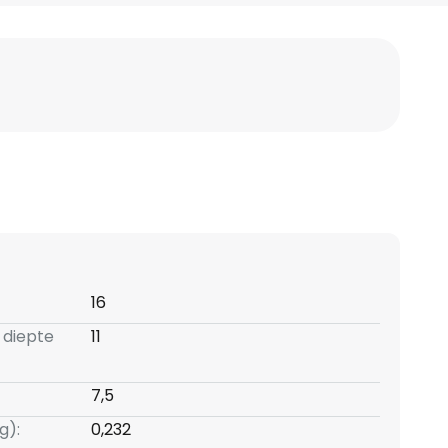
16
 diepte
11
7,5
g):
0,232