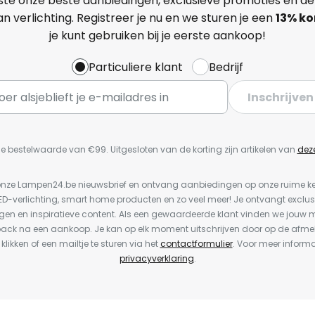
ste onze beste aanbiedingen, exclusieve promoties en de
n verlichting. Registreer je nu en we sturen je een
13%
ko
je kunt gebruiken bij je eerste aankoop!
Particuliere klant
Bedrijf
Inschrijven
e bestelwaarde van €99. Uitgesloten van de korting zijn artikelen van
dez
or onze Lampen24.be nieuwsbrief en ontvang aanbiedingen op onze ruime 
LED-verlichting, smart home producten en zo veel meer! Je ontvangt exclus
en en inspiratieve content. Als een gewaardeerde klant vinden we jouw m
back na een aankoop. Je kan op elk moment uitschrijven door op de afme
 klikken of een mailtje te sturen via het
contactformulier
. Voor meer informa
privacyverklaring
.