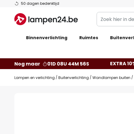
Ga
50 dagen bedenktijd
naar
Zoek
de
hier
inhoud
in
Binnenverlichting
Ruimtes
de
Buitenverl
webwinkel
EXTRA 10
Nog maar
01D 08U 44M 56S
Lampen en verlichting
Buitenverlichting
Wandlampen buiten
Ga
naar
het
einde
van
de