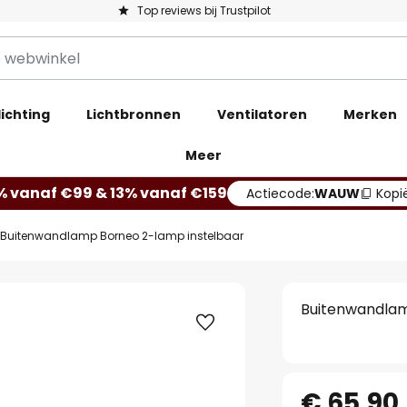
Top reviews bij Trustpilot
ichting
Lichtbronnen
Ventilatoren
Merken
Meer
% vanaf €99 & 13% vanaf €159
Actiecode:
WAUW
Kopi
Buitenwandlamp Borneo 2-lamp instelbaar
Buitenwandlam
€ 65,90