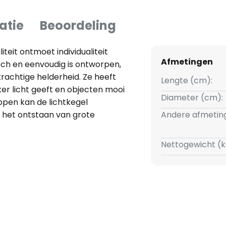
atie
Beoordeling
eit ontmoet individualiteit
Afmetingen
ch en eenvoudig is ontworpen,
krachtige helderheid. Ze heeft
Lengte (cm):
ker licht geeft en objecten mooi
Diameter (cm):
pen kan de lichtkegel
l het ontstaan van grote
Andere afmetin
e armatuur met veel
llend worden geïntegreerd -
Nettogewicht (k