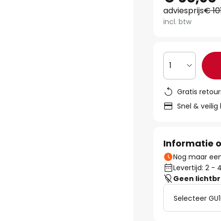
adviesprijs
€ 10
incl. btw
1
Gratis retou
Snel & veilig
Informatie o
Nog maar een 
Levertijd: 2 
Geen lichtb
Selecteer GU1