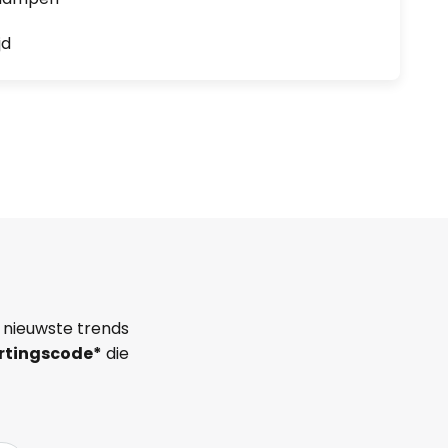
jd
 nieuwste trends
rtingscode*
die