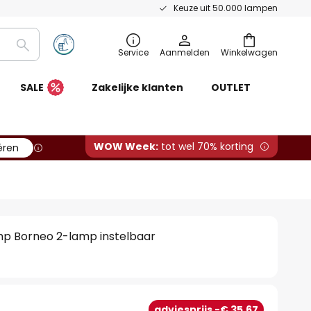
Keuze uit 50.000 lampen
Zoeken
Service
Aanmelden
Winkelwagen
SALE
Zakelijke klanten
OUTLET
WOW Week:
tot wel 70% korting
ëren
p Borneo 2-lamp instelbaar
adviesprijs -€ 35,67