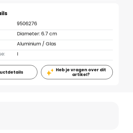
ils
9506276
Diameter: 6.7 cm
Aluminium / Glas
se:
I
Heb je vragen over dit
ductdetails
artikel?