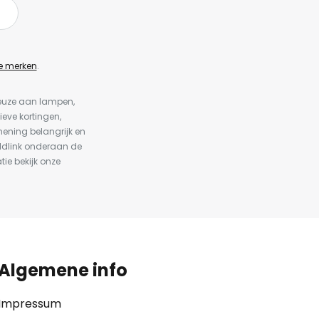
e merken
.
keuze aan lampen,
ieve kortingen,
ening belangrijk en
ldlink onderaan de
tie bekijk onze
Algemene info
Impressum