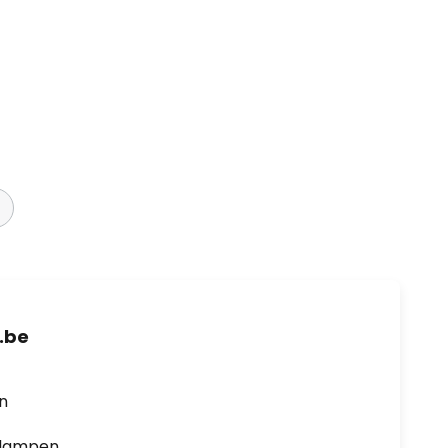
.be
en
0 lampen