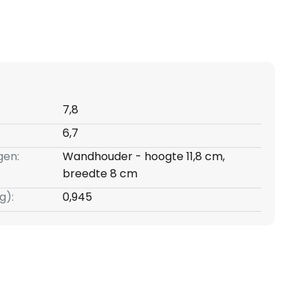
7,8
6,7
gen:
Wandhouder - hoogte 11,8 cm,
breedte 8 cm
g):
0,945