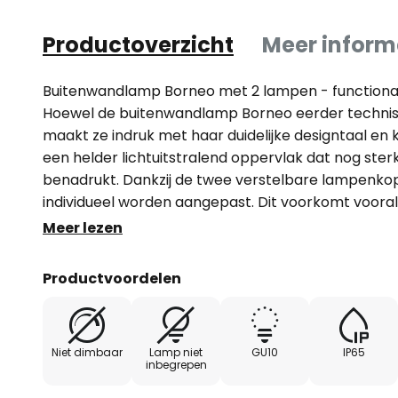
Productoverzicht
Meer inform
Buitenwandlamp Borneo met 2 lampen - functionalit
Hoewel de buitenwandlamp Borneo eerder technis
maakt ze indruk met haar duidelijke designtaal en 
een helder lichtuitstralend oppervlak dat nog ster
benadrukt. Dankzij de twee verstelbare lampenkop
individueel worden aangepast. Dit voorkomt voora
schaduwzones. Dankzij het discrete uiterlijk kan d
Meer lezen
omgevingsstijlen worden gecombineerd en onopva
voor twee GU10 lampen (LED) tot max. 10 W
Productvoordelen
Niet dimbaar
Lamp niet
GU10
IP65
inbegrepen