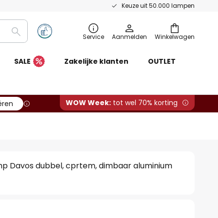
Keuze uit 50.000 lampen
Zoeken
Service
Aanmelden
Winkelwagen
SALE
Zakelijke klanten
OUTLET
WOW Week:
tot wel 70% korting
ëren
p Davos dubbel, cprtem, dimbaar aluminium