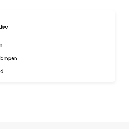
.be
en
0 lampen
jd