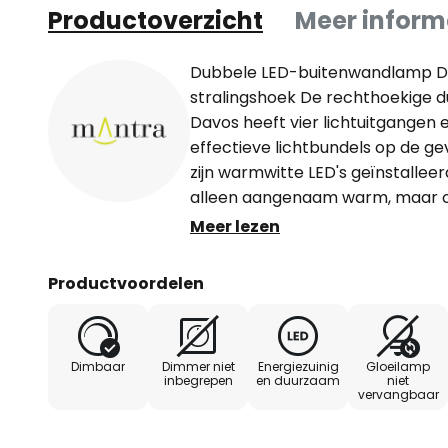
Productoverzicht
Meer inform
Dubbele LED-buitenwandlamp Da
stralingshoek De rechthoekige
Davos heeft vier lichtuitgangen e
effectieve lichtbundels op de ge
zijn warmwitte LED's geïnstalleerd
alleen aangenaam warm, maar o
bijzonder kenmerk van de dubb
Meer lezen
is de instelbare stralingshoek op 
Zowel naar boven als naar ben
Productvoordelen
stralingshoeken worden ingestel
smalle hoeken (0° tot 120°), zoda
lichtuitstraling kunnen worden 
Dimbaar
Dimmer niet
Energiezuinig
Gloeilamp
persoonlijke smaak.
inbegrepen
en duurzaam
niet
vervangbaar