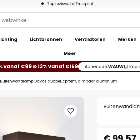
Top reviews bij Trustpilot
ichting
Lichtbronnen
Ventilatoren
Merken
Meer
% vanaf €99 & 13% vanaf €159
Actiecode:
WAUW
Kopi
Buitenwandlamp Davos dubbel, cprtem, dimbaar aluminium
Buitenwandlam
€ 99,57