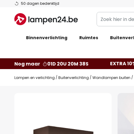
Ga
50 dagen bedenktijd
naar
Zoek
de
hier
inhoud
in
Binnenverlichting
Ruimtes
de
Buitenverl
webwinkel
EXTRA 10
Nog maar
01D 20U 20M 37S
Lampen en verlichting
Buitenverlichting
Wandlampen buiten
Ga
naar
het
einde
van
de