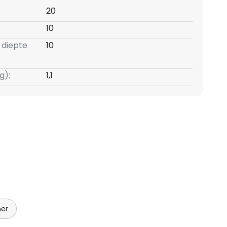
20
10
 diepte
10
g):
1,1
mer