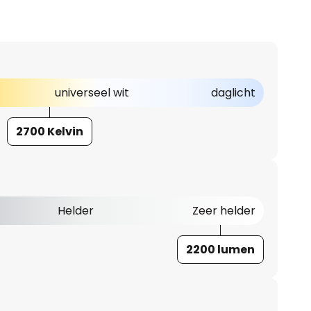
universeel wit
daglicht
2700 Kelvin
Helder
Zeer helder
2200 lumen