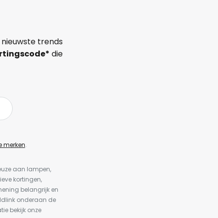
 nieuwste trends
rtingscode*
die
e merken
.
keuze aan lampen,
ieve kortingen,
ening belangrijk en
ldlink onderaan de
tie bekijk onze