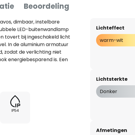
atie
Beoordeling
vos, dimbaar, instelbare
Lichteffect
 dubbele LED-buitenwandlamp
n tovert bij ingeschakeld licht
warm-wit
vel. In de aluminium armatuur
, zodat de verlichting niet
ok energiebesparend is. Een
ele LED buitenwandlamp Davos
alle vier de lichtuitgangen.
Lichtsterkte
eden kunnen de twee
d op verschillende breedtes of
Donker
t talloze variaties van
gecreëerd volgens de eisen en
IP54
Afmetingen