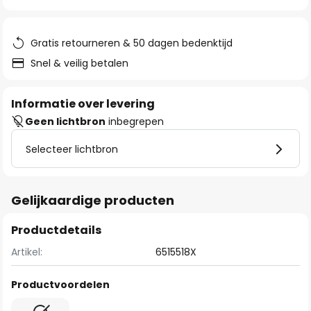
van
de
afbeeldingen-
Gratis retourneren & 50 dagen bedenktijd
gallerij
Snel & veilig betalen
Informatie over levering
Geen lichtbron
inbegrepen
Selecteer lichtbron
Gelijkaardige producten
Productdetails
Artikel:
6515518X
Productvoordelen