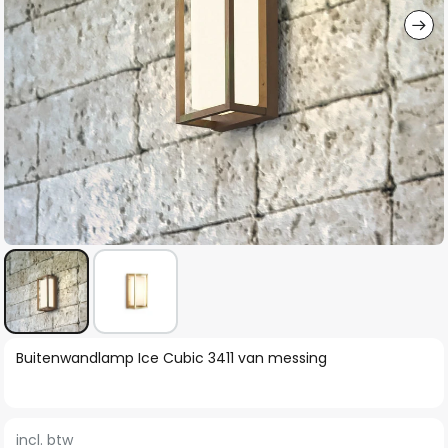
Ga
Buitenwandlamp Ice Cubic 3411 van messing
naar
het
begin
incl. btw