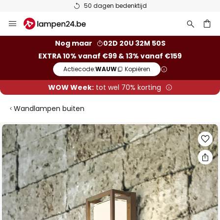
50 dagen bedenktijd
Ga
naar
de
ken
Nog maar
02D 20U 32M 49S
inhoud
EXTRA 10% vanaf €99 & 13% vanaf €159
Actiecode:
WAUW
Kopiëren
WOW Week:
tot wel 70% korting
Wandlampen buiten
Ga
naar
het
einde
van
de
afbeeldingen-
gallerij