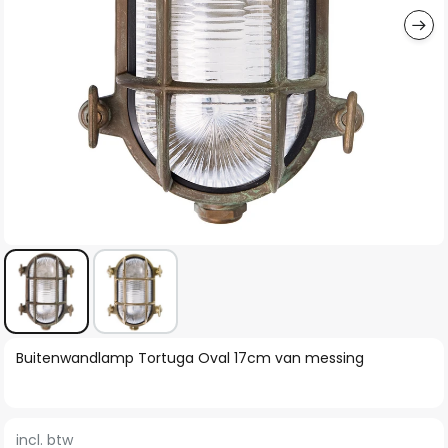
Ga
Buitenwandlamp Tortuga Oval 17cm van messing
naar
het
begin
incl. btw