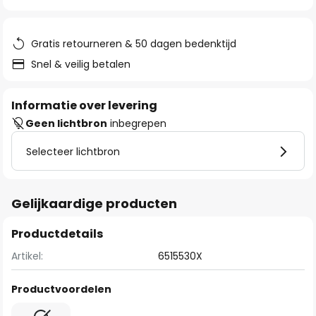
van
de
afbeeldingen-
Gratis retourneren & 50 dagen bedenktijd
gallerij
Snel & veilig betalen
Informatie over levering
Geen lichtbron
inbegrepen
Selecteer lichtbron
Gelijkaardige producten
Productdetails
Artikel:
6515530X
Productvoordelen