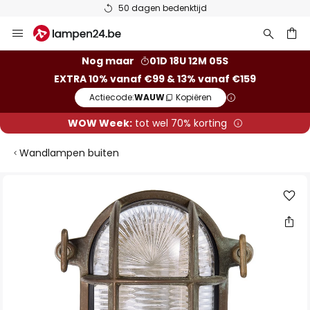
50 dagen bedenktijd
Ga
naar
de
ken
Nog maar
01D 18U 12M 05S
inhoud
EXTRA 10% vanaf €99 & 13% vanaf €159
Actiecode:
WAUW
Kopiëren
WOW Week:
tot wel 70% korting
Wandlampen buiten
Ga
naar
het
einde
van
de
afbeeldingen-
gallerij