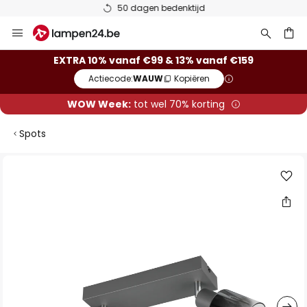
50 dagen bedenktijd
Ga
naar
de
ken
EXTRA 10% vanaf €99 & 13% vanaf €159
inhoud
Actiecode:
WAUW
Kopiëren
WOW Week:
tot wel 70% korting
Spots
Ga
naar
het
einde
van
de
afbeeldingen-
gallerij