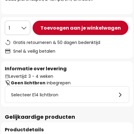
de
afbeeldingen-
gallerij
Toevoegen aan je winkelwagen
1
Gratis retourneren & 50 dagen bedenktijd
Snel & veilig betalen
Informatie over levering
Levertijd: 3 - 4 weken
Geen lichtbron
inbegrepen
Selecteer E14 lichtbron
Gelijkaardige producten
Productdetails