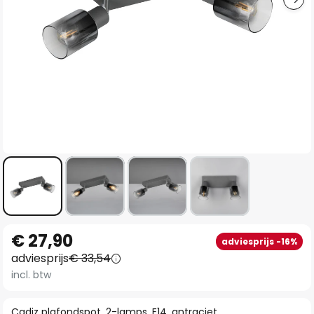
Ga
€ 27,90
adviesprijs -16%
naar
adviesprijs
€ 33,54
het
incl. btw
begin
van
Cadiz plafondspot, 2-lamps, E14, antraciet